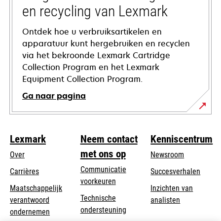
en recycling van Lexmark
Ontdek hoe u verbruiksartikelen en
apparatuur kunt hergebruiken en recyclen
via het bekroonde Lexmark Cartridge
Collection Program en het Lexmark
Equipment Collection Program.
Ga naar pagina
Lexmark
Neem contact
Kenniscentrum
met ons op
Over
Newsroom
Communicatie
Carrières
Succesverhalen
voorkeuren
Maatschappelijk
Inzichten van
Technische
verantwoord
analisten
opens
ondersteuning
opens
ondernemen