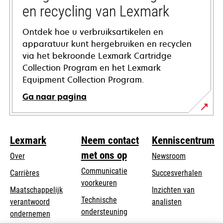
en recycling van Lexmark
Ontdek hoe u verbruiksartikelen en
apparatuur kunt hergebruiken en recyclen
via het bekroonde Lexmark Cartridge
Collection Program en het Lexmark
Equipment Collection Program.
Ga naar pagina
Lexmark
Neem contact
Kenniscentrum
met ons op
Over
Newsroom
Communicatie
Carrières
Succesverhalen
voorkeuren
Maatschappelijk
Inzichten van
Technische
verantwoord
analisten
opens
ondersteuning
opens
ondernemen