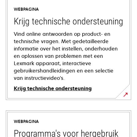
WEBPAGINA
Krijg technische ondersteuning
Vind online antwoorden op product- en
technische vragen. Met gedetailleerde
informatie over het instellen, onderhouden
en oplossen van problemen met een
Lexmark apparaat, interactieve
gebruikershandleidingen en een selectie
van instructievideo's.
Krijg technische ondersteuning
opens
in
a
WEBPAGINA
new
tab
Programma's voor hergebruik