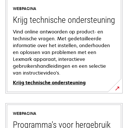
WEBPAGINA
Krijg technische ondersteuning
Vind online antwoorden op product- en
technische vragen. Met gedetailleerde
informatie over het instellen, onderhouden
en oplossen van problemen met een
Lexmark apparaat, interactieve
gebruikershandleidingen en een selectie
van instructievideo's.
Krijg technische ondersteuning
opens
in
a
WEBPAGINA
new
tab
Programma's voor hergebruik