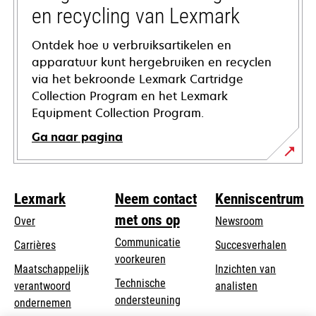
en recycling van Lexmark
Ontdek hoe u verbruiksartikelen en
apparatuur kunt hergebruiken en recyclen
via het bekroonde Lexmark Cartridge
Collection Program en het Lexmark
Equipment Collection Program.
Ga naar pagina
Lexmark
Neem contact
Kenniscentrum
met ons op
Over
Newsroom
Communicatie
Carrières
Succesverhalen
voorkeuren
Maatschappelijk
Inzichten van
Technische
verantwoord
analisten
opens
ondersteuning
opens
ondernemen