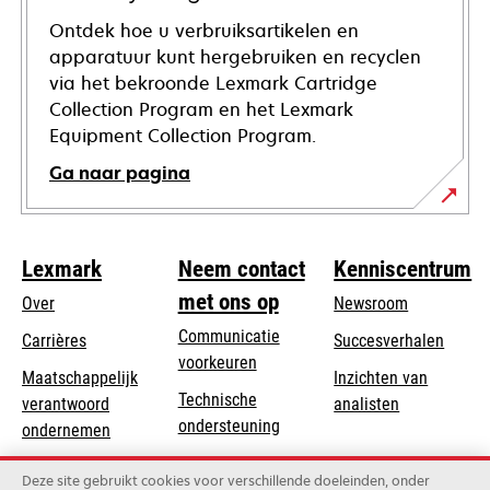
Ontdek hoe u verbruiksartikelen en
apparatuur kunt hergebruiken en recyclen
via het bekroonde Lexmark Cartridge
Collection Program en het Lexmark
Equipment Collection Program.
Ga naar pagina
Lexmark
Neem contact
Kenniscentrum
met ons op
Over
Newsroom
Communicatie
Carrières
Succesverhalen
voorkeuren
Maatschappelijk
Inzichten van
Technische
verantwoord
analisten
opens
ondersteuning
opens
ondernemen
in
in
Product registratie
Duurzaamheid
a
Deze site gebruikt cookies voor verschillende doeleinden, onder
a