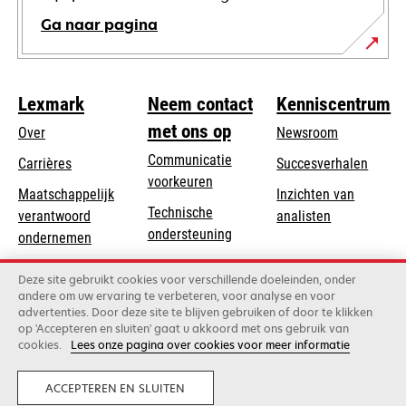
Ga naar pagina
Lexmark
Neem contact
Kenniscentrum
met ons op
Over
Newsroom
Communicatie
Carrières
Succesverhalen
voorkeuren
Maatschappelijk
Inzichten van
Technische
verantwoord
analisten
opens
ondersteuning
opens
ondernemen
in
in
Product registratie
Duurzaamheid
a
Deze site gebruikt cookies voor verschillende doeleinden, onder
a
Vind een dealer
andere om uw ervaring te verbeteren, voor analyse en voor
new
Lexmark Partners
new
advertenties. Door deze site te blijven gebruiken of door te klikken
tab
tab
op 'Accepteren en sluiten' gaat u akkoord met ons gebruik van
cookies.
Lees onze pagina over cookies voor meer informatie
Lexmark International, Inc., een bedrijf van Xerox
©2026 Alle rechten voorbehouden.
Legaal
Privacy
ACCEPTEREN EN SLUITEN