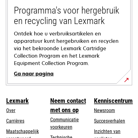
new
tab
Programma's voor hergebruik
en recycling van Lexmark
Ontdek hoe u verbruiksartikelen en
apparatuur kunt hergebruiken en recyclen
via het bekroonde Lexmark Cartridge
Collection Program en het Lexmark
Equipment Collection Program.
Ga naar pagina
Lexmark
Neem contact
Kenniscentrum
met ons op
Over
Newsroom
Communicatie
Carrières
Succesverhalen
voorkeuren
Maatschappelijk
Inzichten van
Technische