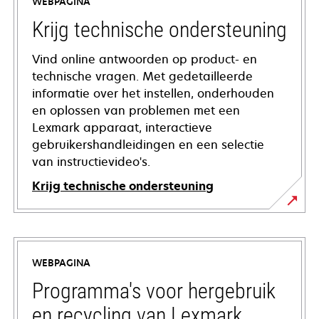
WEBPAGINA
Krijg technische ondersteuning
Vind online antwoorden op product- en
technische vragen. Met gedetailleerde
informatie over het instellen, onderhouden
en oplossen van problemen met een
Lexmark apparaat, interactieve
gebruikershandleidingen en een selectie
van instructievideo's.
Krijg technische ondersteuning
opens
in
a
WEBPAGINA
new
tab
Programma's voor hergebruik
en recycling van Lexmark