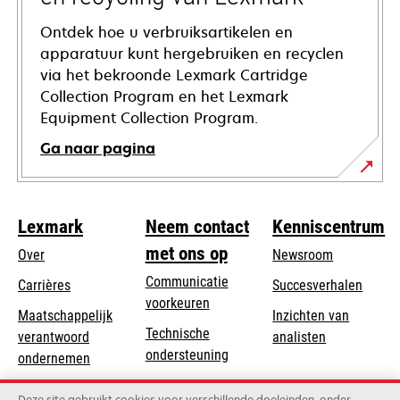
Ontdek hoe u verbruiksartikelen en
apparatuur kunt hergebruiken en recyclen
via het bekroonde Lexmark Cartridge
Collection Program en het Lexmark
Equipment Collection Program.
Ga naar pagina
Lexmark
Neem contact
Kenniscentrum
met ons op
Over
Newsroom
Communicatie
Carrières
Succesverhalen
voorkeuren
Maatschappelijk
Inzichten van
Technische
verantwoord
analisten
opens
ondersteuning
opens
ondernemen
in
in
Product registratie
Duurzaamheid
a
Deze site gebruikt cookies voor verschillende doeleinden, onder