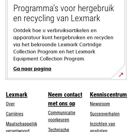
tab
Programma's voor hergebruik
en recycling van Lexmark
Ontdek hoe u verbruiksartikelen en
apparatuur kunt hergebruiken en recyclen
via het bekroonde Lexmark Cartridge
Collection Program en het Lexmark
Equipment Collection Program.
Ga naar pagina
Lexmark
Neem contact
Kenniscentrum
met ons op
Over
Newsroom
Communicatie
Carrières
Succesverhalen
voorkeuren
Maatschappelijk
Inzichten van
Technische
verantwoord
analisten