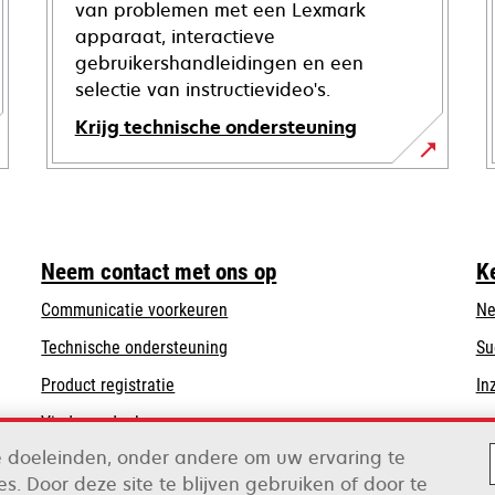
van problemen met een Lexmark
apparaat, interactieve
gebruikershandleidingen en een
selectie van instructievideo's.
Krijg technische ondersteuning
opens
in
a
new
Neem contact met ons op
K
tab
Communicatie voorkeuren
Ne
opens
Technische ondersteuning
Su
in
Product registratie
In
a
Vind een dealer
new
tab
de doeleinden, onder andere om uw ervaring te
s. Door deze site te blijven gebruiken of door te