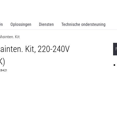
ën
Oplossingen
Diensten
Technische ondersteuning
ainten. Kit
inten. Kit, 220-240V
K)
0X8421