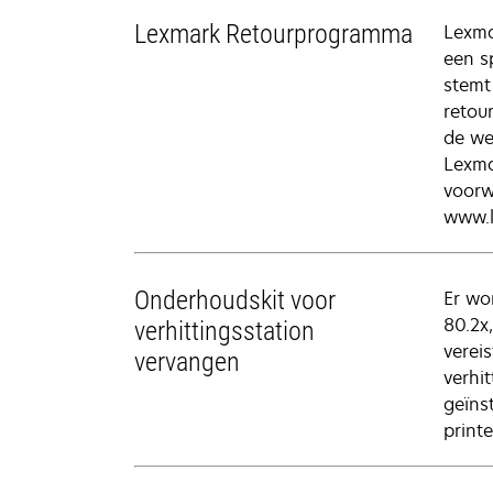
Lexmark Retourprogramma
Lexma
een s
stemt
retou
de we
Lexma
voorw
www.l
Onderhoudskit voor
Er wo
80.2x
verhittingsstation
verei
vervangen
verhi
geïnst
printe