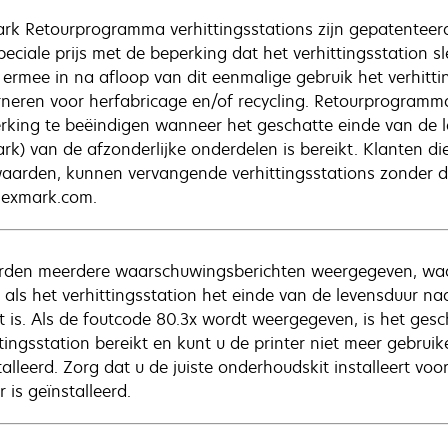
rk Retourprogramma verhittingsstations zijn gepatenteer
peciale prijs met de beperking dat het verhittingsstation s
 ermee in na afloop van dit eenmalige gebruik het verhitti
rneren voor herfabricage en/of recycling. Retourprogramm
rking te beëindigen wanneer het geschatte einde van de l
rk) van de afzonderlijke onderdelen is bereikt. Klanten d
aarden, kunnen vervangende verhittingsstations zonder
exmark.com.
rden meerdere waarschuwingsberichten weergegeven, waar
, als het verhittingsstation het einde van de levensduur na
st is. Als de foutcode 80.3x wordt weergegeven, is het ges
ttingsstation bereikt en kunt u de printer niet meer gebrui
alleerd. Zorg dat u de juiste onderhoudskit installeert voor
r is geïnstalleerd.