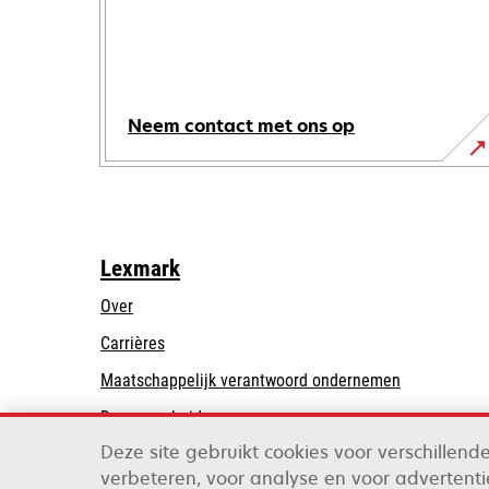
Neem contact met ons op
Lexmark
Over
Carrières
opens
Maatschappelijk verantwoord ondernemen
in
Duurzaamheid
a
Deze site gebruikt cookies voor verschillen
Lexmark Partners
new
verbeteren, voor analyse en voor advertentie
tab