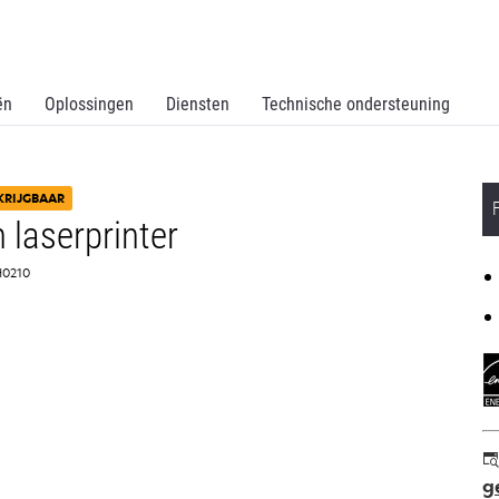
ën
Oplossingen
Diensten
Technische ondersteuning
KRIJGBAAR
laserprinter
6H0210
g