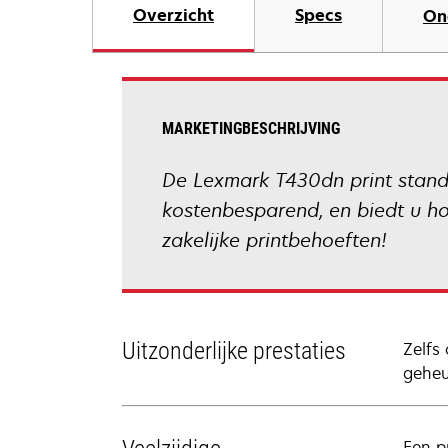
Overzicht
Specs
On
MARKETINGBESCHRIJVING
De Lexmark T430dn print standa
kostenbesparend, en biedt u ho
zakelijke printbehoeften!
Uitzonderlijke prestaties
Zelfs
geheu
Een p