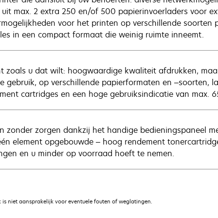
 uit max. 2 extra 250 en/of 500 papierinvoerladers voor ext
rmogelijkheden voor het printen op verschillende soorten 
lles in een compact formaat die weinig ruimte inneemt.
nt zoals u dat wilt: hoogwaardige kwaliteit afdrukken, maa
ne gebruik, op verschillende papierformaten en –soorten, 
ment cartridges en een hoge gebruiksindicatie van max. 
en zonder zorgen dankzij het handige bedieningspaneel me
 één element opgebouwde – hoog rendement tonercartridge
ngen en u minder op voorraad hoeft te nemen.
is niet aansprakelijk voor eventuele fouten of weglatingen.