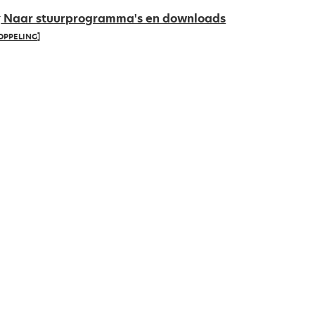
Naar stuurprogramma's en downloads
OPPELING]
pens
ew
ab