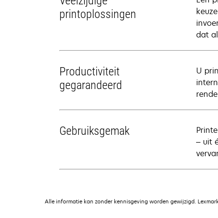
Veelzijdige
keuze
printoplossingen
invoe
dat a
Productiviteit
U pri
inter
gegarandeerd
rende
Gebruiksgemak
Print
– uit
verva
Alle informatie kan zonder kennisgeving worden gewijzigd. Lexmark 