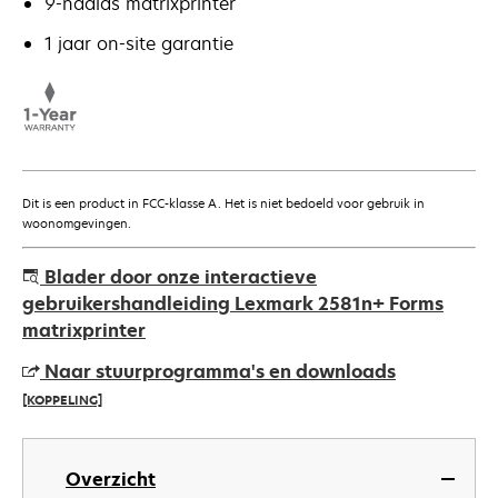
9-naalds matrixprinter
1 jaar on-site garantie
Dit is een product in FCC-klasse A. Het is niet bedoeld voor gebruik in
woonomgevingen.
Blader door onze interactieve
gebruikershandleiding Lexmark 2581n+ Forms
matrixprinter
Naar stuurprogramma's en downloads
[KOPPELING]
opens
in
Overzicht
a