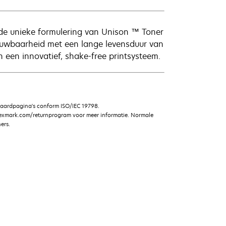
de unieke formulering van Unison ™ Toner
trouwbaarheid met een lange levensduur van
n een innovatief, shake-free printsysteem.
daardpagina's conform ISO/IEC 19798.
lexmark.com/returnprogram voor meer informatie. Normale
ers.