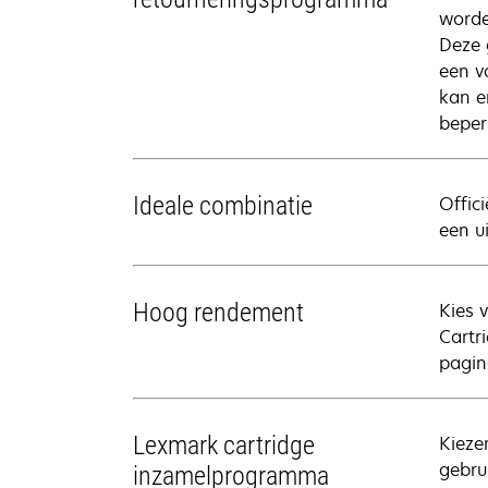
worde
Deze 
een v
kan e
beper
Ideale combinatie
Offic
een u
Hoog rendement
Kies 
Cartr
pagin
Lexmark cartridge
Kieze
gebrui
inzamelprogramma