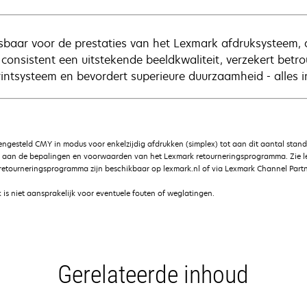
baar voor de prestaties van het Lexmark afdruksysteem, 
t consistent een uitstekende beeldkwaliteit, verzekert be
rintsysteem en bevordert superieure duurzaamheid - alles i
gesteld CMY in modus voor enkelzijdig afdrukken (simplex) tot aan dit aantal stan
g aan de bepalingen en voorwaarden van het Lexmark retourneringsprogramma. Zie 
etourneringsprogramma zijn beschikbaar op lexmark.nl of via Lexmark Channel Partn
is niet aansprakelijk voor eventuele fouten of weglatingen.
Gerelateerde inhoud