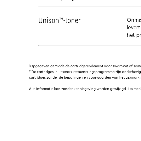
Unison™-toner
Onmis
lever
het p
†
Opgegeven gemiddelde cartridgerendement voor zwart-wit of samen
††
De cartridges in Lexmark retourneringsprogramma zijn onderhevi
cartridges zonder de bepalingen en voorwaarden van het Lexmark r
Alle informatie kan zonder kennisgeving worden gewijzigd. Lexmark 