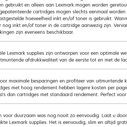
n gebruikt en alleen aan Lexmark mogen worden geretourn
gepatenteerde cartridges mogen slechts eenmaal worden g
astgestelde hoeveelheid inkt en/of toner is gebruikt. Wanne
r nog inkt en/of toner in de cartridge aanwezig zijn. Ver
kingen zijn eveneens beschikbaar.
iële Lexmark supplies zijn ontworpen voor een optimale w
itmuntende afdrukkwaliteit van de eerste tot en met de la
voor maximale besparingen en profiteer van uitmuntende kwa
idges met hoog rendement hebben lagere kosten per pagi
a's dan cartridges met standaard rendement. Perfect voor
n voor duurzaam was nog nooit zo eenvoudig. Laat u door 
kte Lexmark supplies. Het is eenvoudig, slim en altijd grati