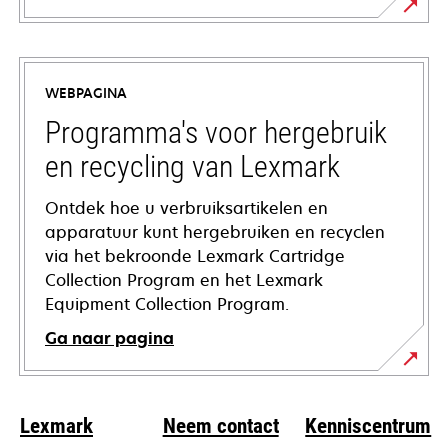
opens
in
a
WEBPAGINA
new
tab
Programma's voor hergebruik
en recycling van Lexmark
Ontdek hoe u verbruiksartikelen en
apparatuur kunt hergebruiken en recyclen
via het bekroonde Lexmark Cartridge
Collection Program en het Lexmark
Equipment Collection Program.
Ga naar pagina
Lexmark
Neem contact
Kenniscentrum