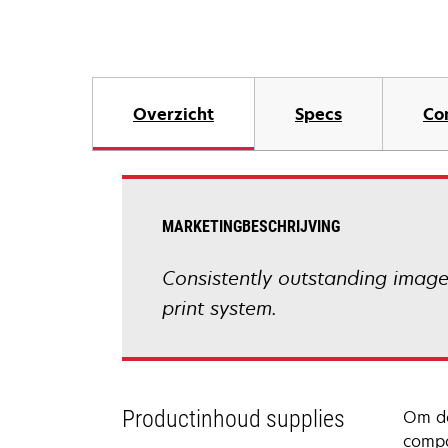
Overzicht
Specs
Co
MARKETINGBESCHRIJVING
Consistently outstanding image q
print system.
Productinhoud supplies
Om de
compo