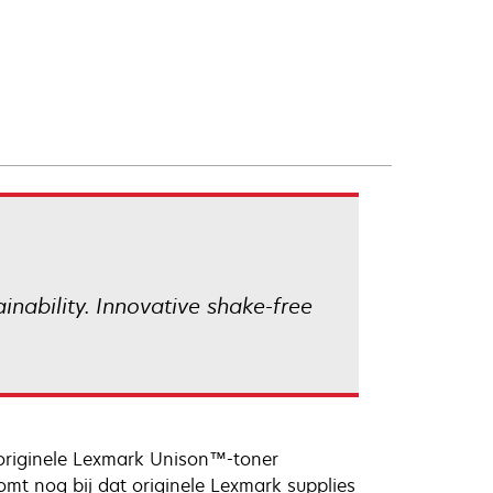
ainability. Innovative shake-free
 originele Lexmark Unison™-toner
mt nog bij dat originele Lexmark supplies