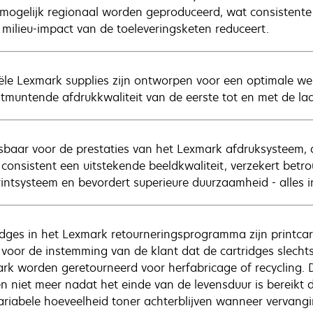
mogelijk regionaal worden geproduceerd, wat consistente
 milieu-impact van de toeleveringsketen reduceert.
iële Lexmark supplies zijn ontworpen voor een optimale w
itmuntende afdrukkwaliteit van de eerste tot en met de la
baar voor de prestaties van het Lexmark afdruksysteem, 
t consistent een uitstekende beeldkwaliteit, verzekert be
rintsysteem en bevordert superieure duurzaamheid - alles i
idges in het Lexmark retourneringsprogramma zijn printcar
il voor de instemming van de klant dat de cartridges slech
rk worden geretourneerd voor herfabricage of recycling. 
n niet meer nadat het einde van de levensduur is bereikt d
ariabele hoeveelheid toner achterblijven wanneer vervangin