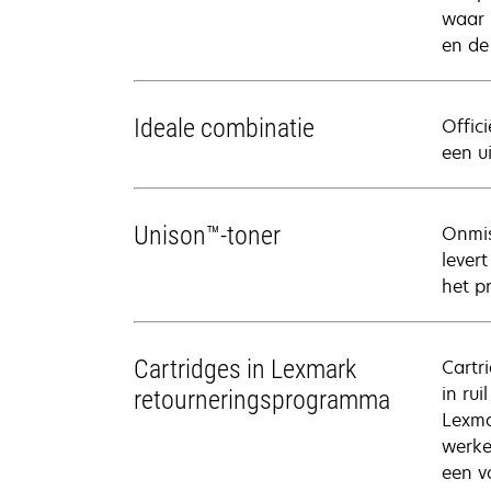
waar 
en de
Ideale combinatie
Offic
een u
Unison™-toner
Onmis
lever
het p
Cartridges in Lexmark
Cartr
in ru
retourneringsprogramma
Lexma
werke
een v