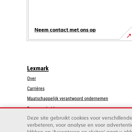
Neem contact met ons op
Lexmark
Over
Carrières
opens
Maatschappelijk verantwoord ondernemen
in
Duurzaamheid
a
Deze site gebruikt cookies voor verschillen
Lexmark Partners
new
verbeteren, voor analyse en voor advertentie
tab