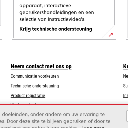
apparaat, interactieve
gebruikershandleidingen en een
selectie van instructievideo's.
Krijg technische ondersteuning
opens
in
a
new
Neem contact met ons op
K
tab
Communicatie voorkeuren
Ne
opens
Technische ondersteuning
Su
in
Product registratie
In
a
Vind een dealer
new
tab
de doeleinden, onder andere om uw ervaring te
s. Door deze site te blijven gebruiken of door te