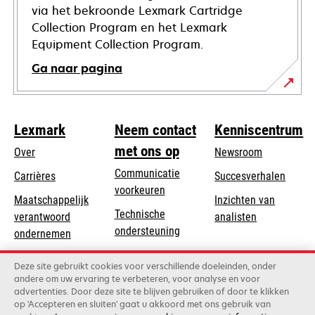
via het bekroonde Lexmark Cartridge
Collection Program en het Lexmark
Equipment Collection Program.
Ga naar pagina
Lexmark
Neem contact
Kenniscentrum
met ons op
Over
Newsroom
Communicatie
Carrières
Succesverhalen
voorkeuren
Maatschappelijk
Inzichten van
Technische
verantwoord
analisten
opens
ondersteuning
opens
ondernemen
in
in
Product registratie
Duurzaamheid
a
Deze site gebruikt cookies voor verschillende doeleinden, onder
a
Vind een dealer
andere om uw ervaring te verbeteren, voor analyse en voor
new
Lexmark Partners
new
advertenties. Door deze site te blijven gebruiken of door te klikken
tab
tab
op 'Accepteren en sluiten' gaat u akkoord met ons gebruik van