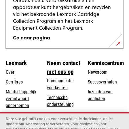
Ontdek hoe u verbruiksartikelen en
apparatuur kunt hergebruiken en recyclen
via het bekroonde Lexmark Cartridge
Collection Program en het Lexmark
Equipment Collection Program.
Ga naar pagina
Lexmark
Neem contact
Kenniscentrum
met ons op
Over
Newsroom
Communicatie
Carrières
Succesverhalen
voorkeuren
Maatschappelijk
Inzichten van
Technische
verantwoord
analisten
opens
ondersteuning
opens
ondernemen
in
in
Product registratie
Duurzaamheid
a
Deze site gebruikt cookies voor verschillende doeleinden, onder
a
Vind een dealer
andere om uw ervaring te verbeteren, voor analyse en voor
new
Lexmark Partners
new