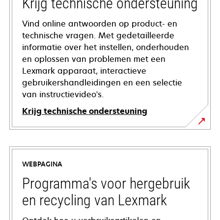
Krijg technische ondersteuning
Vind online antwoorden op product- en
technische vragen. Met gedetailleerde
informatie over het instellen, onderhouden
en oplossen van problemen met een
Lexmark apparaat, interactieve
gebruikershandleidingen en een selectie
van instructievideo's.
Krijg technische ondersteuning
opens
in
a
WEBPAGINA
new
tab
Programma's voor hergebruik
en recycling van Lexmark