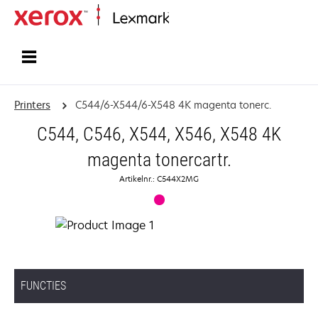
Startpagina
Printers
C544/6-X544/6-X548 4K magenta tonerc.
C544, C546, X544, X546, X548 4K
magenta tonercartr.
Artikelnr.: C544X2MG
FUNCTIES