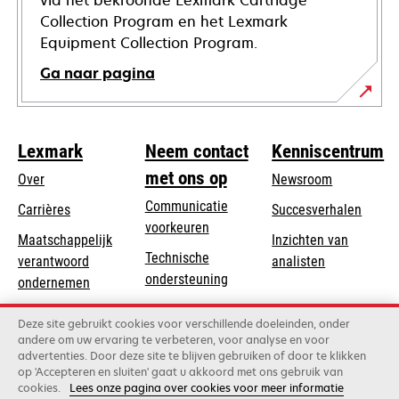
via het bekroonde Lexmark Cartridge
Collection Program en het Lexmark
Equipment Collection Program.
Ga naar pagina
Lexmark
Neem contact
Kenniscentrum
met ons op
Over
Newsroom
Communicatie
Carrières
Succesverhalen
voorkeuren
Maatschappelijk
Inzichten van
Technische
verantwoord
analisten
opens
ondersteuning
opens
ondernemen
in
in
Product registratie
Duurzaamheid
a
Deze site gebruikt cookies voor verschillende doeleinden, onder
a
Vind een dealer
andere om uw ervaring te verbeteren, voor analyse en voor
new
Lexmark Partners
new
advertenties. Door deze site te blijven gebruiken of door te klikken
tab
tab
op 'Accepteren en sluiten' gaat u akkoord met ons gebruik van
cookies.
Lees onze pagina over cookies voor meer informatie
Lexmark International, Inc., een bedrijf van Xerox