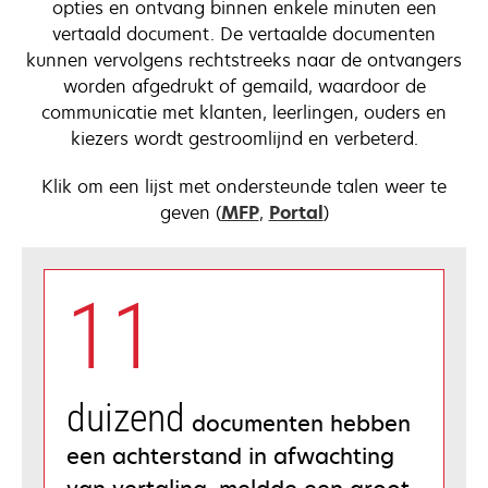
opties en ontvang binnen enkele minuten een
vertaald document. De vertaalde documenten
kunnen vervolgens rechtstreeks naar de ontvangers
worden afgedrukt of gemaild, waardoor de
communicatie met klanten, leerlingen, ouders en
kiezers wordt gestroomlijnd en verbeterd.
Klik om een lijst met ondersteunde talen weer te
opens
opens
geven (
MFP
,
Portal
)
in
in
a
a
new
new
11
tab
tab
duizend
documenten hebben
een achterstand in afwachting