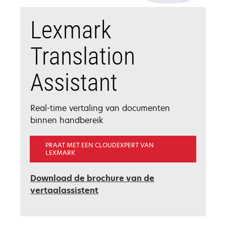
Lexmark
Translation
Assistant
Real-time vertaling van documenten
binnen handbereik
PRAAT MET EEN CLOUDEXPERT VAN
LEXMARK
Download de brochure van de
opens
vertaalassistent
in
a
new