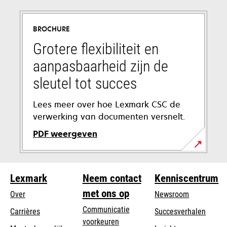
BROCHURE
Grotere flexibiliteit en
aanpasbaarheid zijn de
sleutel tot succes
Lees meer over hoe Lexmark CSC de
verwerking van documenten versnelt.
PDF weergeven
opens
in
Lexmark
Neem contact
Kenniscentrum
a
new
met ons op
Over
Newsroom
tab
Communicatie
Carrières
Succesverhalen
voorkeuren