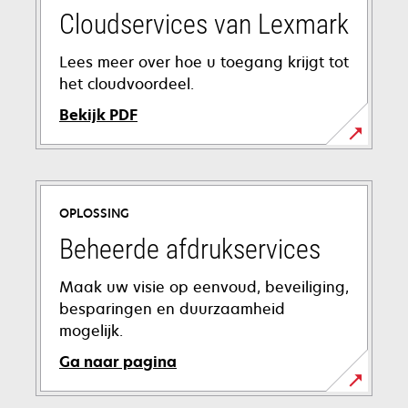
Cloudservices van Lexmark
Lees meer over hoe u toegang krijgt tot
het cloudvoordeel.
Bekijk PDF
opens
in
a
OPLOSSING
new
tab
Beheerde afdrukservices
Maak uw visie op eenvoud, beveiliging,
besparingen en duurzaamheid
mogelijk.
Ga naar pagina