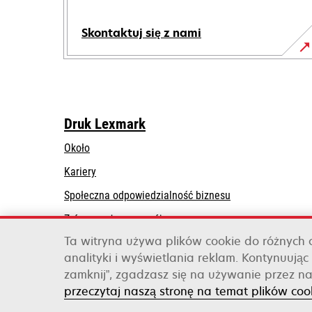
Skontaktuj się z nami
Druk Lexmark
Około
Kariery
opens
Społeczna odpowiedzialność biznesu
in
Zrównoważony rozwój
a
Ta witryna używa plików cookie do różnych
Lexmark Partners
new
analityki i wyświetlania reklam. Kontynuując 
tab
zamknij”, zgadzasz się na używanie przez na
Lexmark International, Inc., firma należąca do 
przeczytaj naszą stronę na temat plików coo
©2026 Wszelkie prawa zastrzeżone.