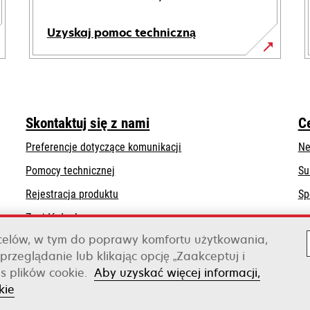
Uzyskaj pomoc techniczną
opens
in
a
new
Skontaktuj się z nami
C
tab
Preferencje dotyczące komunikacji
Ne
opens
Pomocy technicznej
Su
in
Rejestracja produktu
Sp
a
Znajdź dealera
new
tab
 celów, w tym do poprawy komfortu użytkowania,
Lista hurtowni
przeglądanie lub klikając opcję „Zaakceptuj i
s plików cookie.
Aby uzyskać więcej informacji,
Xerox
kie