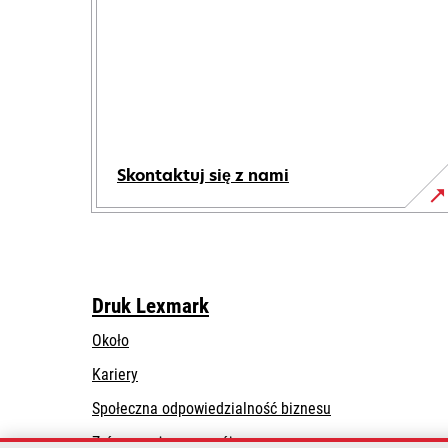
Skontaktuj się z nami
Druk Lexmark
Około
Kariery
opens
Społeczna odpowiedzialność biznesu
in
Zrównoważony rozwój