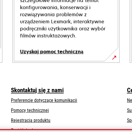
szczegółowe informacje na temat
konfigurowania, konserwacji i
rozwiązywania problemów z
urządzeniem Lexmark, interaktywne
podręczniki użytkownika oraz wybór
filmów instruktażowych.
Uzyskaj pomoc techniczną
opens
in
a
new
Skontaktuj się z nami
C
tab
Preferencje dotyczące komunikacji
Ne
opens
Pomocy technicznej
Su
in
Rejestracja produktu
Sp
a
Znajdź dealera
new