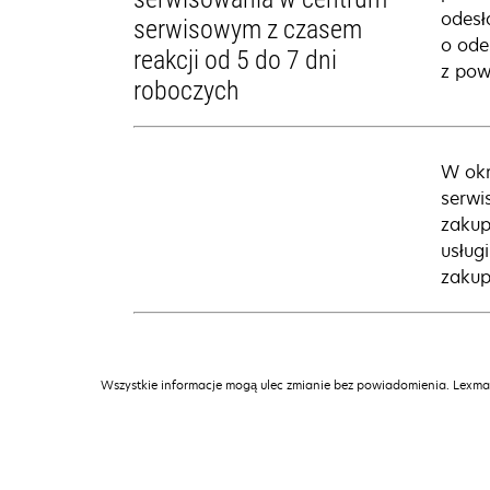
odesł
serwisowym z czasem
o ode
reakcji od 5 do 7 dni
z pow
roboczych
W okr
serwi
zakup
usług
zakup
Wszystkie informacje mogą ulec zmianie bez powiadomienia. Lexmar