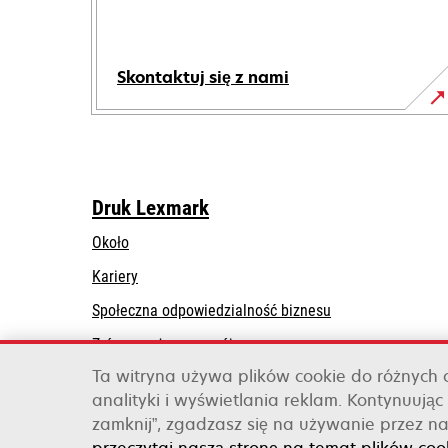
Skontaktuj się z nami
Druk Lexmark
Około
Kariery
opens
Społeczna odpowiedzialność biznesu
in
Zrównoważony rozwój
a
Ta witryna używa plików cookie do różnych
Lexmark Partners
new
analityki i wyświetlania reklam. Kontynuując 
tab
zamknij”, zgadzasz się na używanie przez na
Lexmark International, Inc., firma należąca do 