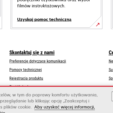
filmów instruktażowych.
Uzyskaj pomoc techniczną
opens
in
a
new
Skontaktuj się z nami
C
tab
Preferencje dotyczące komunikacji
Ne
opens
Pomocy technicznej
Su
in
Rejestracja produktu
Sp
a
Znajdź dealera
new
tab
 celów, w tym do poprawy komfortu użytkowania,
Lista hurtowni
przeglądanie lub klikając opcję „Zaakceptuj i
s plików cookie.
Aby uzyskać więcej informacji,
Xerox