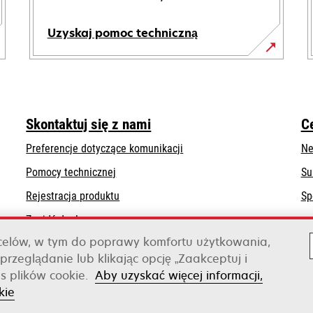
Uzyskaj pomoc techniczną
opens
in
a
new
Skontaktuj się z nami
C
tab
Preferencje dotyczące komunikacji
Ne
opens
Pomocy technicznej
Su
in
Rejestracja produktu
Sp
a
Znajdź dealera
new
tab
 celów, w tym do poprawy komfortu użytkowania,
Lista hurtowni
przeglądanie lub klikając opcję „Zaakceptuj i
s plików cookie.
Aby uzyskać więcej informacji,
Xerox
kie