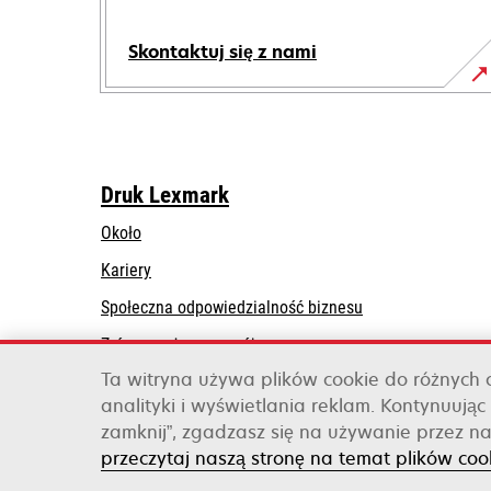
Skontaktuj się z nami
Druk Lexmark
Około
Kariery
opens
Społeczna odpowiedzialność biznesu
in
Zrównoważony rozwój
a
Ta witryna używa plików cookie do różnych
Lexmark Partners
new
analityki i wyświetlania reklam. Kontynuując 
tab
zamknij”, zgadzasz się na używanie przez na
Lexmark International, Inc., firma należąca do 
przeczytaj naszą stronę na temat plików coo
©2026 Wszelkie prawa zastrzeżone.