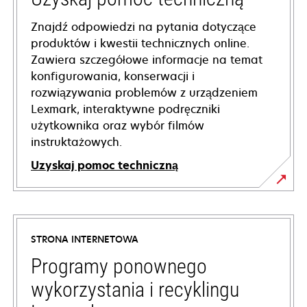
Znajdź odpowiedzi na pytania dotyczące
produktów i kwestii technicznych online.
Zawiera szczegółowe informacje na temat
konfigurowania, konserwacji i
rozwiązywania problemów z urządzeniem
Lexmark, interaktywne podręczniki
użytkownika oraz wybór filmów
instruktażowych.
Uzyskaj pomoc techniczną
opens
in
a
STRONA INTERNETOWA
new
tab
Programy ponownego
wykorzystania i recyklingu