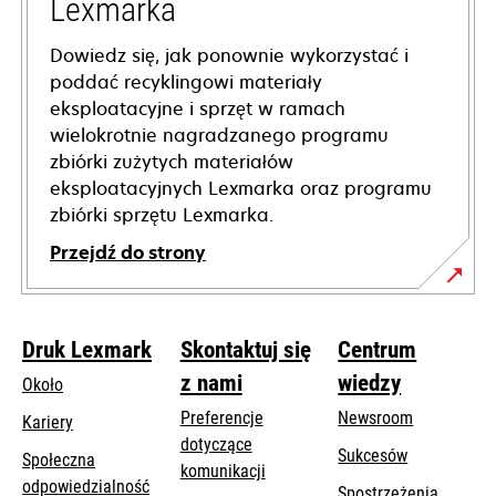
Lexmarka
Dowiedz się, jak ponownie wykorzystać i
poddać recyklingowi materiały
eksploatacyjne i sprzęt w ramach
wielokrotnie nagradzanego programu
zbiórki zużytych materiałów
eksploatacyjnych Lexmarka oraz programu
zbiórki sprzętu Lexmarka.
Przejdź do strony
Druk Lexmark
Skontaktuj się
Centrum
z nami
wiedzy
Około
Preferencje
Newsroom
Kariery
dotyczące
Sukcesów
Społeczna
komunikacji
odpowiedzialność
Spostrzeżenia