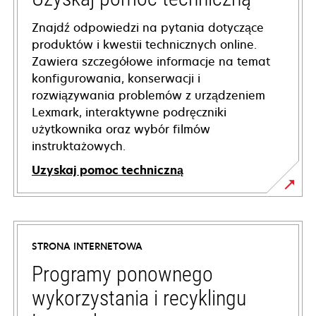
Znajdź odpowiedzi na pytania dotyczące
produktów i kwestii technicznych online.
Zawiera szczegółowe informacje na temat
konfigurowania, konserwacji i
rozwiązywania problemów z urządzeniem
Lexmark, interaktywne podręczniki
użytkownika oraz wybór filmów
instruktażowych.
Uzyskaj pomoc techniczną
opens
in
a
STRONA INTERNETOWA
new
tab
Programy ponownego
wykorzystania i recyklingu