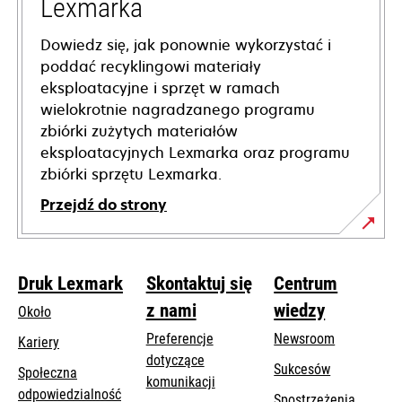
Lexmarka
Dowiedz się, jak ponownie wykorzystać i
poddać recyklingowi materiały
eksploatacyjne i sprzęt w ramach
wielokrotnie nagradzanego programu
zbiórki zużytych materiałów
eksploatacyjnych Lexmarka oraz programu
zbiórki sprzętu Lexmarka.
Przejdź do strony
Druk Lexmark
Skontaktuj się
Centrum
z nami
wiedzy
Około
Preferencje
Newsroom
Kariery
dotyczące
Sukcesów
Społeczna
komunikacji
odpowiedzialność
Spostrzeżenia