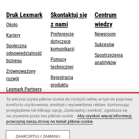
Druk Lexmark
Skontaktuj się
Centrum
z nami
wiedzy
Około
Preferencje
Newsroom
Kariery
dotyczące
Sukcesów
Społeczna
komunikacji
odpowiedzialność
Spostrzeżenia
Pomocy
opens
biznesu
analityków
opens
technicznej
in
Zrównoważony
in
a
Rejestracja
rozwój
a
new
produktu
new
Lexmark Partners
tab
Znajdź dealera
tab
Ta witryna używa plików cookie do różnych celów, w tym do poprawy
komfortu użytkowania, analityki i wyświetlania reklam. Kontynuując
Lista hurtowni
przeglądanie lub klikając opcję „Zaakceptuj i zamknij”, zgadzasz się
na używanie przez nas plików cookie.
Aby uzyskać więcej informacji,
przeczytaj naszą stronę na temat plików cookie
Lexmark International, Inc., firma należąca do Xerox
©2026 Wszelkie prawa zastrzeżone.
Legalny
Prywatność
ZAAKCEPTUJ I ZAMKNIJ