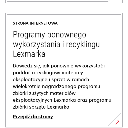
opens
in
a
STRONA INTERNETOWA
new
tab
Programy ponownego
wykorzystania i recyklingu
Lexmarka
Dowiedz się, jak ponownie wykorzystać i
poddać recyklingowi materiały
eksploatacyjne i sprzęt w ramach
wielokrotnie nagradzanego programu
zbiórki zużytych materiałów
eksploatacyjnych Lexmarka oraz programu
zbiórki sprzętu Lexmarka.
Przejdź do strony