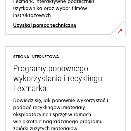
Lexmark, interaktywne podręczniki
użytkownika oraz wybór filmów
instruktażowych.
Uzyskaj pomoc techniczną
opens
in
a
STRONA INTERNETOWA
new
tab
Programy ponownego
wykorzystania i recyklingu
Lexmarka
Dowiedz się, jak ponownie wykorzystać i
poddać recyklingowi materiały
eksploatacyjne i sprzęt w ramach
wielokrotnie nagradzanego programu
zbiórki zużytych materiałów