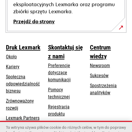
eksploatacyjnych Lexmarka oraz programu
zbiórki sprzętu Lexmarka.
Przejdź do strony
Druk Lexmark
Skontaktuj się
Centrum
z nami
wiedzy
Około
Preferencje
Newsroom
Kariery
dotyczące
Sukcesów
Społeczna
komunikacji
odpowiedzialność
Spostrzeżenia
Pomocy
opens
biznesu
analityków
opens
technicznej
in
Zrównoważony
in
a
Rejestracja
rozwój
a
new
produktu
new
Lexmark Partners
tab
Znajdź dealera
tab
Ta witryna używa plików cookie do różnych celów, w tym do poprawy