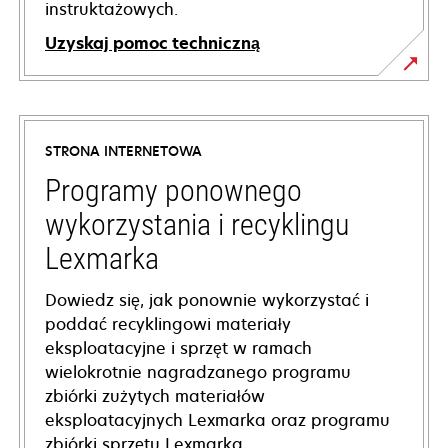
instruktażowych.
Uzyskaj pomoc techniczną
opens
in
a
STRONA INTERNETOWA
new
tab
Programy ponownego
wykorzystania i recyklingu
Lexmarka
Dowiedz się, jak ponownie wykorzystać i
poddać recyklingowi materiały
eksploatacyjne i sprzęt w ramach
wielokrotnie nagradzanego programu
zbiórki zużytych materiałów
eksploatacyjnych Lexmarka oraz programu
zbiórki sprzętu Lexmarka.