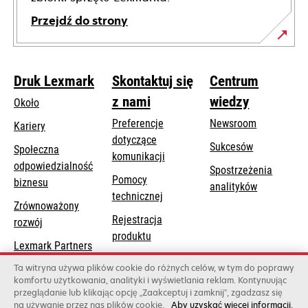
Przejdź do strony
Druk Lexmark
Skontaktuj się
Centrum
z nami
wiedzy
Około
Preferencje
Newsroom
Kariery
dotyczące
Sukcesów
Społeczna
komunikacji
odpowiedzialność
Spostrzeżenia
Pomocy
opens
biznesu
analityków
opens
technicznej
in
Zrównoważony
in
a
Rejestracja
rozwój
a
new
produktu
new
Lexmark Partners
tab
Znajdź dealera
tab
Ta witryna używa plików cookie do różnych celów, w tym do poprawy
komfortu użytkowania, analityki i wyświetlania reklam. Kontynuując
Lista hurtowni
przeglądanie lub klikając opcję „Zaakceptuj i zamknij”, zgadzasz się
na używanie przez nas plików cookie.
Aby uzyskać więcej informacji,