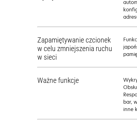
autom
konfi
adres
Zapamiętywanie czcionek
Funkc
japoń
w celu zmniejszenia ruchu
pamię
w sieci
Ważne funkcje
Wykry
Obsłu
Respo
bar, 
inne 