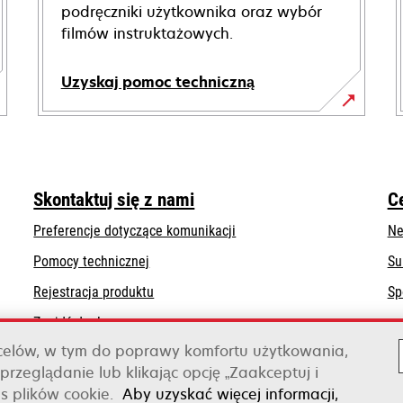
podręczniki użytkownika oraz wybór
filmów instruktażowych.
Uzyskaj pomoc techniczną
opens
in
a
new
Skontaktuj się z nami
C
tab
Preferencje dotyczące komunikacji
Ne
opens
Pomocy technicznej
Su
in
Rejestracja produktu
Sp
a
Znajdź dealera
new
tab
 celów, w tym do poprawy komfortu użytkowania,
Lista hurtowni
przeglądanie lub klikając opcję „Zaakceptuj i
s plików cookie.
Aby uzyskać więcej informacji,