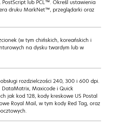
 PostScript lub PCL™. Określ ustawienia
era druku MarkNet™, przeglądarki oraz
zcionek (w tym chińskich, koreańskich i
onturowych na dysku twardym lub w
bsługi rozdzielczości 240, 300 i 600 dpi.
 DataMatrix, Maxicode i Quick
h jak kod 128, kody kreskowe US Postal
kowe Royal Mail, w tym kody Red Tag, oraz
pocztowych.