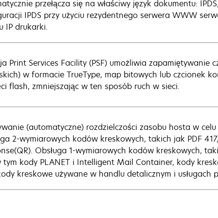
atycznie przełącza się na właściwy język dokumentu: IPDS,
guracji IPDS przy użyciu rezydentnego serwera WWW serw
u IP drukarki.
ja Print Services Facility (PSF) umożliwia zapamiętywanie c
skich) w formacie TrueType, map bitowych lub czcionek k
ci flash, zmniejszając w ten sposób ruch w sieci.
wanie (automatyczne) rozdzielczości zasobu hosta w celu o
ga 2-wymiarowych kodów kreskowych, takich jak PDF 417,
nse(QR). Obsługa 1-wymiarowych kodów kreskowych, takic
w tym kody PLANET i Intelligent Mail Container, kody kres
kody kreskowe używane w handlu detalicznym i usługach 