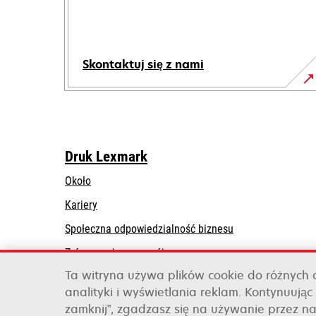
Skontaktuj się z nami
Druk Lexmark
Około
Kariery
opens
Społeczna odpowiedzialność biznesu
in
Zrównoważony rozwój
a
Ta witryna używa plików cookie do różnych
Lexmark Partners
new
analityki i wyświetlania reklam. Kontynuując 
tab
zamknij”, zgadzasz się na używanie przez na