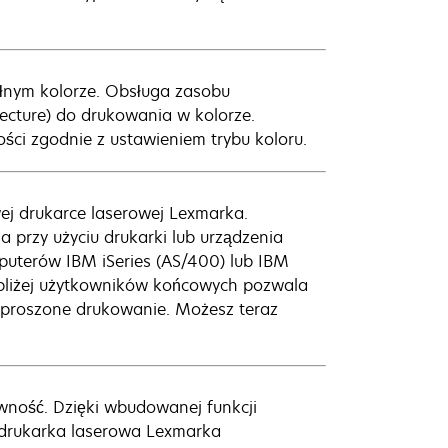
ełnym kolorze. Obsługa zasobu
cture) do drukowania w kolorze.
ści zgodnie z ustawieniem trybu koloru.
wej drukarce laserowej Lexmarka.
a przy użyciu drukarki lub urządzenia
puterów IBM iSeries (AS/400) lub IBM
ki bliżej użytkowników końcowych pozwala
zproszone drukowanie. Możesz teraz
ność. Dzięki wbudowanej funkcji
drukarka laserowa Lexmarka