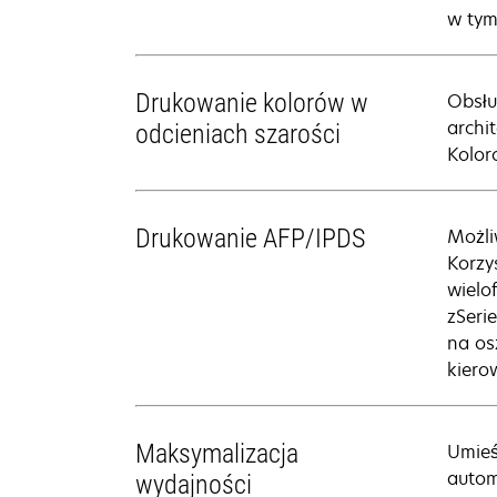
w tym
Drukowanie kolorów w
Obsłu
archi
odcieniach szarości
Kolor
Drukowanie AFP/IPDS
Możli
Korzy
wielo
zSeri
na os
kiero
Maksymalizacja
Umieś
autom
wydajności