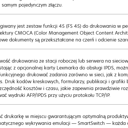
 samym pojedynczym złączu.
giwany jest zestaw funkcji 45 (FS 45) do drukowania w p
tektury CMOCA (Color Management Object Content Archite
owe dokumenty są przekształcane na czerń i odcienie szaro
wość drukowania ze stacji roboczej lub serwera na siecio
stając z opcjonalnej karty Lexmarka do obsługi IPDS, możn
funkcyjnego drukować zadania zarówno w sieci, jak z kom
es. Druk kodów kreskowych, formularzy, publikacji i grafi
zczędność kosztów i czasu, jakie zapewnia prawdziwie ro
wać wydruki AFP/IPDS przy użyciu protokołu TCP/IP.
ć drukarkę w miejscu gwarantującym optymalną produktyw
atycznego wykrywania emulacji — SmartSwitch — każda 