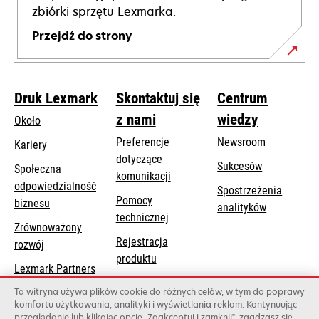
zbiórki sprzętu Lexmarka.
Przejdź do strony
Druk Lexmark
Skontaktuj się
Centrum
z nami
wiedzy
Około
Preferencje
Newsroom
Kariery
dotyczące
Sukcesów
Społeczna
komunikacji
odpowiedzialność
Spostrzeżenia
Pomocy
opens
biznesu
analityków
opens
technicznej
in
Zrównoważony
in
a
Rejestracja
rozwój
a
new
produktu
new
Lexmark Partners
tab
Znajdź dealera
tab
Ta witryna używa plików cookie do różnych celów, w tym do poprawy
komfortu użytkowania, analityki i wyświetlania reklam. Kontynuując
Lista hurtowni
przeglądanie lub klikając opcję „Zaakceptuj i zamknij”, zgadzasz się