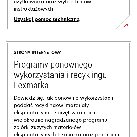
użytkownika oraz wybór filmów
instruktażowych.
Uzyskaj pomoc techniczną
opens
in
a
STRONA INTERNETOWA
new
tab
Programy ponownego
wykorzystania i recyklingu
Lexmarka
Dowiedz się, jak ponownie wykorzystać i
poddać recyklingowi materiały
eksploatacyjne i sprzęt w ramach
wielokrotnie nagradzanego programu
zbiórki zużytych materiałów
eksploatacyjnych Lexmarka oraz programu