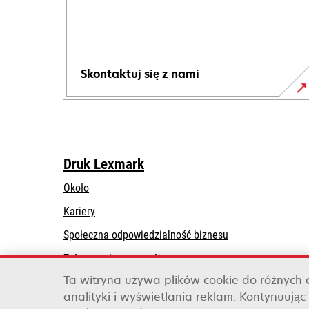
Skontaktuj się z nami
Druk Lexmark
Około
Kariery
opens
Społeczna odpowiedzialność biznesu
in
Zrównoważony rozwój
a
Ta witryna używa plików cookie do różnych
Lexmark Partners
new
analityki i wyświetlania reklam. Kontynuując 
tab