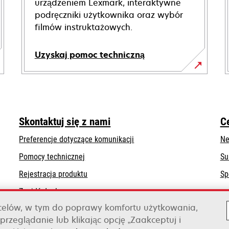
urządzeniem Lexmark, interaktywne
podręczniki użytkownika oraz wybór
filmów instruktażowych.
Uzyskaj pomoc techniczną
opens
in
a
new
Skontaktuj się z nami
C
tab
Preferencje dotyczące komunikacji
Ne
opens
Pomocy technicznej
Su
in
Rejestracja produktu
Sp
a
Znajdź dealera
new
tab
 celów, w tym do poprawy komfortu użytkowania,
Lista hurtowni
przeglądanie lub klikając opcję „Zaakceptuj i