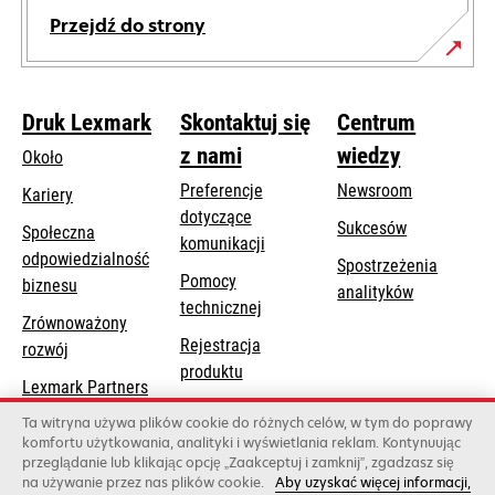
Przejdź do strony
Druk Lexmark
Skontaktuj się
Centrum
z nami
wiedzy
Około
Preferencje
Newsroom
Kariery
dotyczące
Sukcesów
Społeczna
komunikacji
odpowiedzialność
Spostrzeżenia
Pomocy
opens
biznesu
analityków
opens
technicznej
in
Zrównoważony
in
a
Rejestracja
rozwój
a
new
produktu
new
Lexmark Partners
tab
Znajdź dealera
tab
Ta witryna używa plików cookie do różnych celów, w tym do poprawy
komfortu użytkowania, analityki i wyświetlania reklam. Kontynuując
Lista hurtowni
przeglądanie lub klikając opcję „Zaakceptuj i zamknij”, zgadzasz się
na używanie przez nas plików cookie.
Aby uzyskać więcej informacji,