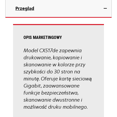
in
Przegląd
a
new
tab
OPIS MARKETINGOWY
Model CX517de zapewnia
drukowanie, kopiowanie i
skanowanie w kolorze przy
szybkości do 30 stron na
minutę. Oferuje kartę sieciową
Gigabit, zaawansowane
funkcje bezpieczeństwa,
skanowanie dwustronne i
możliwość druku mobilnego.