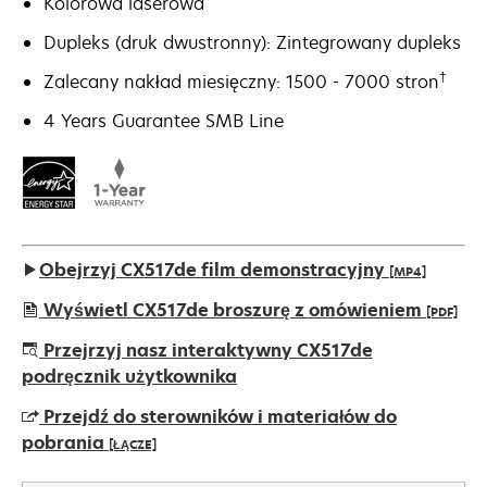
Kolorowa laserowa
Dupleks (druk dwustronny): Zintegrowany dupleks
†
Zalecany nakład miesięczny: 1500 - 7000 stron
4 Years Guarantee SMB Line
Obejrzyj CX517de film demonstracyjny
[MP4]
Wyświetl CX517de broszurę z omówieniem
[PDF]
opens
Przejrzyj nasz interaktywny CX517de
in
podręcznik użytkownika
a
Przejdź do sterowników i materiałów do
new
pobrania
[ŁĄCZE]
tab
opens