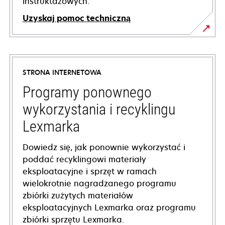
instruktażowych.
Uzyskaj pomoc techniczną
opens
in
a
STRONA INTERNETOWA
new
tab
Programy ponownego
wykorzystania i recyklingu
Lexmarka
Dowiedz się, jak ponownie wykorzystać i
poddać recyklingowi materiały
eksploatacyjne i sprzęt w ramach
wielokrotnie nagradzanego programu
zbiórki zużytych materiałów
eksploatacyjnych Lexmarka oraz programu
zbiórki sprzętu Lexmarka.