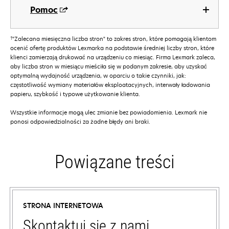
Pomoc
†
"Zalecana miesięczna liczba stron" to zakres stron, które pomagają klientom
ocenić ofertę produktów Lexmarka na podstawie średniej liczby stron, które
klienci zamierzają drukować na urządzeniu co miesiąc. Firma Lexmark zaleca,
aby liczba stron w miesiącu mieściła się w podanym zakresie, aby uzyskać
optymalną wydajność urządzenia, w oparciu o takie czynniki, jak:
częstotliwość wymiany materiałów eksploatacyjnych, interwały ładowania
papieru, szybkość i typowe użytkowanie klienta.
Wszystkie informacje mogą ulec zmianie bez powiadomienia. Lexmark nie
ponosi odpowiedzialności za żadne błędy ani braki.
Powiązane treści
STRONA INTERNETOWA
Skontaktuj się z nami