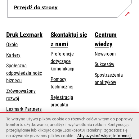
Przejdź do strony
Druk Lexmark
Skontaktuj się
Centrum
z nami
wiedzy
Około
Preferencje
Newsroom
Kariery
dotyczące
Sukcesów
Społeczna
komunikacji
odpowiedzialność
Spostrzeżenia
Pomocy
opens
biznesu
analityków
opens
technicznej
in
Zrównoważony
in
a
Rejestracja
rozwój
a
new
produktu
new
Lexmark Partners
tab
Znajdź dealera
tab
Ta witryna używa plików cookie do różnych celów, w tym do poprawy
komfortu użytkowania, analityki i wyświetlania reklam. Kontynuując
Lista hurtowni
przeglądanie lub klikając opcję „Zaakceptuj i zamknij”, zgadzasz się
na używanie przez nas plików cookie.
Aby uzyskać więcej informacji,