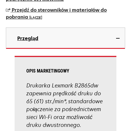
a
Przejdź do sterowników i materiałów do
new
pobrania
[ŁĄCZE]
tab
opens
in
Przegląd
a
new
tab
OPIS MARKETINGOWY
Drukarka Lexmark B2865dw
zapewnia prędkość druku do
65 (61) str./min*, standardowe
połączenie za pośrednictwem
sieci Wi-Fi oraz możliwość
druku dwustronnego.