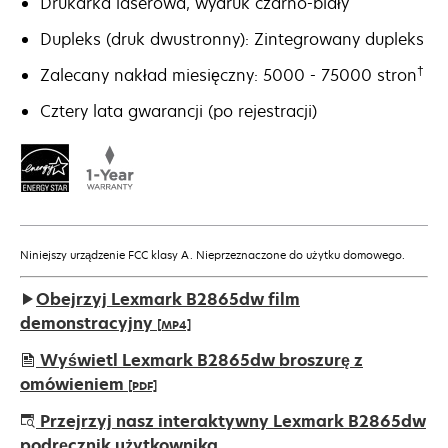
Drukarka laserowa, wydruk czarno-biały
Dupleks (druk dwustronny): Zintegrowany dupleks
†
Zalecany nakład miesięczny: 5000 - 75000 stron
Cztery lata gwarancji (po rejestracji)
Niniejszy urządzenie FCC klasy A. Nieprzeznaczone do użytku domowego.
Obejrzyj Lexmark B2865dw film
demonstracyjny
[MP4]
Wyświetl Lexmark B2865dw broszurę z
omówieniem
[PDF]
opens
Przejrzyj nasz interaktywny Lexmark B2865dw
in
podręcznik użytkownika