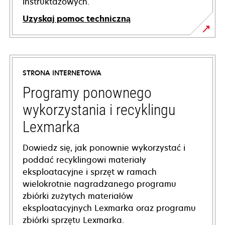
instruktażowych.
Uzyskaj pomoc techniczną
opens
in
a
STRONA INTERNETOWA
new
tab
Programy ponownego
wykorzystania i recyklingu
Lexmarka
Dowiedz się, jak ponownie wykorzystać i
poddać recyklingowi materiały
eksploatacyjne i sprzęt w ramach
wielokrotnie nagradzanego programu
zbiórki zużytych materiałów
eksploatacyjnych Lexmarka oraz programu
zbiórki sprzętu Lexmarka.