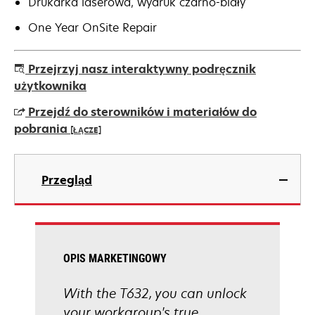
Drukarka laserowa, wydruk czarno-biały
One Year OnSite Repair
Przejrzyj nasz interaktywny podręcznik
użytkownika
Przejdź do sterowników i materiałów do
pobrania
[ŁĄCZE]
opens
in
Przegląd
a
new
tab
OPIS MARKETINGOWY
With the T632, you can unlock
your workgroup's true