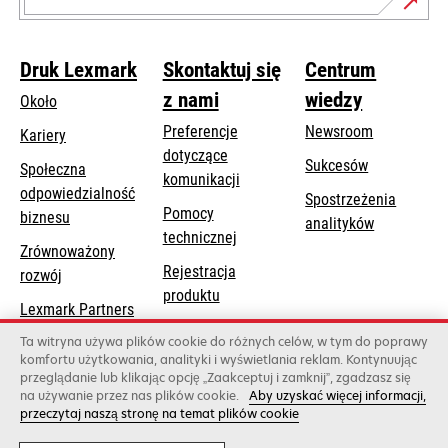
Druk Lexmark
Skontaktuj się
Centrum
z nami
wiedzy
Około
Preferencje
Newsroom
Kariery
dotyczące
Sukcesów
Społeczna
komunikacji
odpowiedzialność
Spostrzeżenia
Pomocy
opens
biznesu
analityków
opens
technicznej
in
Zrównoważony
in
a
Rejestracja
rozwój
a
new
produktu
new
Lexmark Partners
tab
Znajdź dealera
tab
Ta witryna używa plików cookie do różnych celów, w tym do poprawy
komfortu użytkowania, analityki i wyświetlania reklam. Kontynuując
Lista hurtowni
przeglądanie lub klikając opcję „Zaakceptuj i zamknij”, zgadzasz się
na używanie przez nas plików cookie.
Aby uzyskać więcej informacji,
przeczytaj naszą stronę na temat plików cookie
Lexmark International, Inc., firma należąca do Xerox
©2026 Wszelkie prawa zastrzeżone.