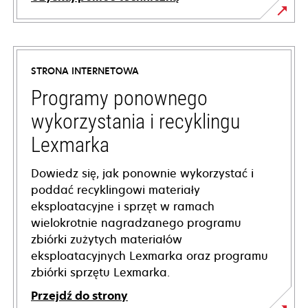
opens
in
a
STRONA INTERNETOWA
new
tab
Programy ponownego
wykorzystania i recyklingu
Lexmarka
Dowiedz się, jak ponownie wykorzystać i
poddać recyklingowi materiały
eksploatacyjne i sprzęt w ramach
wielokrotnie nagradzanego programu
zbiórki zużytych materiałów
eksploatacyjnych Lexmarka oraz programu
zbiórki sprzętu Lexmarka.
Przejdź do strony