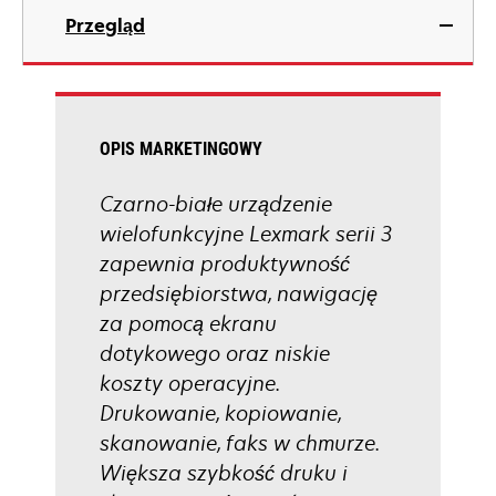
in
Przegląd
a
new
tab
OPIS MARKETINGOWY
Czarno-białe urządzenie
wielofunkcyjne Lexmark serii 3
zapewnia produktywność
przedsiębiorstwa, nawigację
za pomocą ekranu
dotykowego oraz niskie
koszty operacyjne.
Drukowanie, kopiowanie,
skanowanie, faks w chmurze.
Większa szybkość druku i