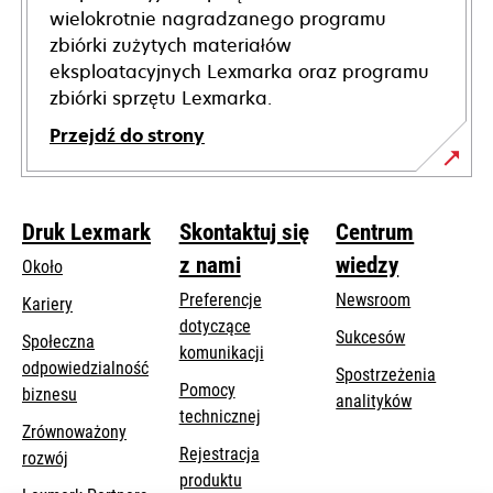
wielokrotnie nagradzanego programu
zbiórki zużytych materiałów
eksploatacyjnych Lexmarka oraz programu
zbiórki sprzętu Lexmarka.
Przejdź do strony
Druk Lexmark
Skontaktuj się
Centrum
z nami
wiedzy
Około
Preferencje
Newsroom
Kariery
dotyczące
Sukcesów
Społeczna
komunikacji
odpowiedzialność
Spostrzeżenia
Pomocy
opens
biznesu
analityków
opens
technicznej
in
Zrównoważony
in
a
Rejestracja
rozwój
a
new
produktu