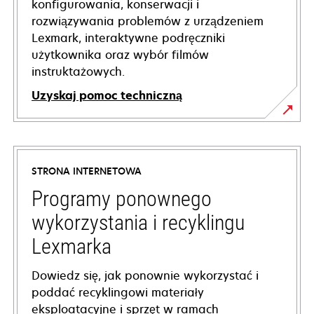
konfigurowania, konserwacji i
rozwiązywania problemów z urządzeniem
Lexmark, interaktywne podręczniki
użytkownika oraz wybór filmów
instruktażowych.
Uzyskaj pomoc techniczną
opens
in
a
STRONA INTERNETOWA
new
tab
Programy ponownego
wykorzystania i recyklingu
Lexmarka
Dowiedz się, jak ponownie wykorzystać i
poddać recyklingowi materiały
eksploatacyjne i sprzęt w ramach