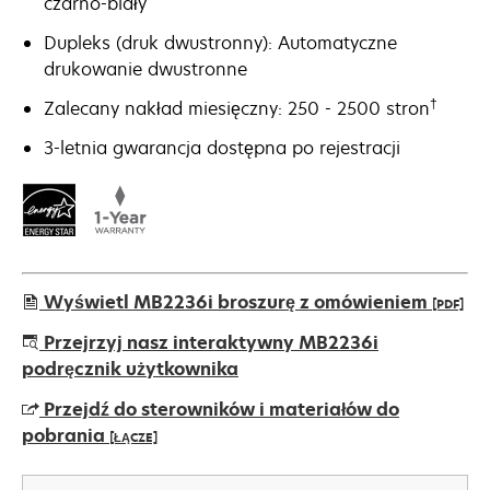
czarno-biały
Dupleks (druk dwustronny): Automatyczne
drukowanie dwustronne
†
Zalecany nakład miesięczny: 250 - 2500 stron
3-letnia gwarancja dostępna po rejestracji
Wyświetl MB2236i broszurę z omówieniem
[PDF]
opens
Przejrzyj nasz interaktywny MB2236i
in
podręcznik użytkownika
a
Przejdź do sterowników i materiałów do
new
pobrania
[ŁĄCZE]
tab
opens