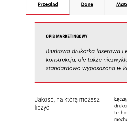
Przegląd
Dane
Mate
OPIS MARKETINGOWY
Biurkowa drukarka laserowa Le
konstrukcja, ale także niezwyk
standardowo wyposażona w ka
Jakość, na którą możesz
Łączą
druka
liczyć
techn
mecha