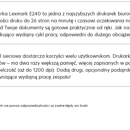
rka Lexmark E240 to jedna z najszybszych drukarek biurow
ości druku do 26 stron na minutę i czasowi oczekiwania n
d Twoje dokumenty są gotowe praktycznie od ręki. Jak n
kująco wydajny cykl pracy, odpowiedni do dużego obciąże
 sieciowy dostarcza korzyści wielu użytkownikom. Drukar
ów – ma dwa razy większą pamięć, więcej zapisanych w pa
ielczość (aż do 1200 dpi). Dodaj drugi, opcjonalny podajni
niające wydajną pracę zespołu!
k nie ponosi odpowiedzialności za żadne błędy ani braki.