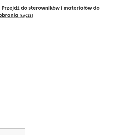
Przejdź do sterowników i materiałów do
obrania
[ŁĄCZE]
pens
ew
ab