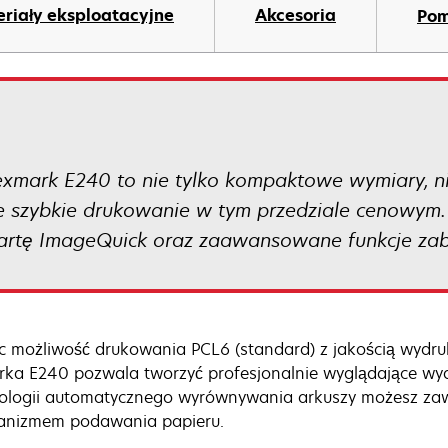
riały eksploatacyjne
Akcesoria
Po
xmark E240 to nie tylko kompaktowe wymiary, nis
le szybkie drukowanie w tym przedziale cenowym.
rtę ImageQuick oraz zaawansowane funkcje zab
c możliwość drukowania PCL6 (standard) z jakością wydru
rka E240 pozwala tworzyć profesjonalnie wyglądające wydru
ologii automatycznego wyrównywania arkuszy możesz zaw
nizmem podawania papieru.