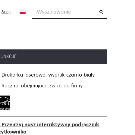
Wyszukiwanie
Sklep
FUNKCJE
Drukarka laserowa, wydruk czarno-biały
Roczna, obejmujaca zwrot do firmy
Przejrzyj nasz interaktywny podręcznik
żytkownika