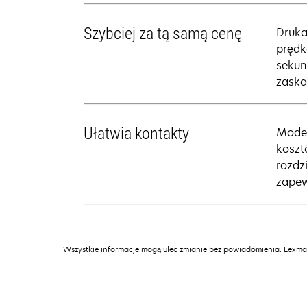
Szybciej za tą samą cenę
Druka
prędk
sekun
zaska
Ułatwia kontakty
Model
koszt
rozdz
zapew
Wszystkie informacje mogą ulec zmianie bez powiadomienia. Lexmar