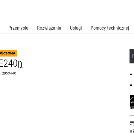
Przemysłu
Rozwiązania
Usługi
Pomocy technicznej
OŃCZONA
E240
n
: 28S0440
u