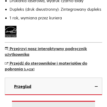
Drukarka laserowa, wydruk czarno-biały
Dupleks (druk dwustronny): Zintegrowany dupleks
1 rok, wymiana przez kuriera
Przejrzyj nasz interaktywny podręcznik
użytkownika
Przejdź do sterowników i materiałów do
pobrania
[ŁĄCZE]
opens
in
Przegląd
a
new
tab