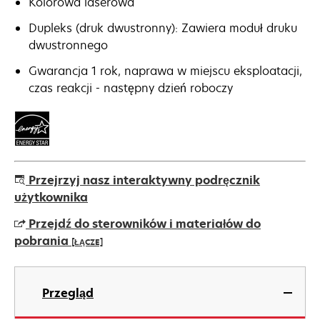
Kolorowa laserowa
Dupleks (druk dwustronny): Zawiera moduł druku
dwustronnego
Gwarancja 1 rok, naprawa w miejscu eksploatacji,
czas reakcji - następny dzień roboczy
Przejrzyj nasz interaktywny podręcznik
użytkownika
Przejdź do sterowników i materiałów do
pobrania
[ŁĄCZE]
opens
in
Przegląd
a
new