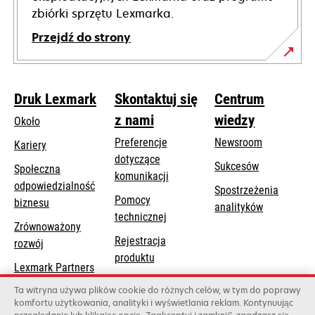
zbiórki sprzętu Lexmarka.
Przejdź do strony
Druk Lexmark
Skontaktuj się
Centrum
z nami
wiedzy
Około
Preferencje
Newsroom
Kariery
dotyczące
Sukcesów
Społeczna
komunikacji
odpowiedzialność
Spostrzeżenia
Pomocy
opens
biznesu
analityków
opens
technicznej
in
Zrównoważony
in
a
Rejestracja
rozwój
a
new
produktu
new
Lexmark Partners
tab
Znajdź dealera
tab
Ta witryna używa plików cookie do różnych celów, w tym do poprawy
komfortu użytkowania, analityki i wyświetlania reklam. Kontynuując
Lista hurtowni