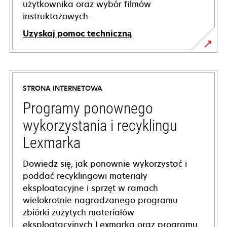
użytkownika oraz wybór filmów
instruktażowych.
Uzyskaj pomoc techniczną
opens
in
a
STRONA INTERNETOWA
new
tab
Programy ponownego
wykorzystania i recyklingu
Lexmarka
Dowiedz się, jak ponownie wykorzystać i
poddać recyklingowi materiały
eksploatacyjne i sprzęt w ramach
wielokrotnie nagradzanego programu
zbiórki zużytych materiałów
eksploatacyjnych Lexmarka oraz programu