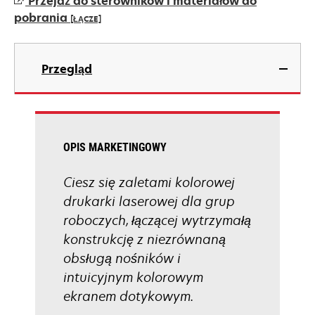
Przejdź do sterowników i materiałów do
new
pobrania
[ŁĄCZE]
tab
opens
in
Przegląd
a
new
tab
OPIS MARKETINGOWY
Ciesz się zaletami kolorowej
drukarki laserowej dla grup
roboczych, łączącej wytrzymałą
konstrukcję z niezrównaną
obsługą nośników i
intuicyjnym kolorowym
ekranem dotykowym.