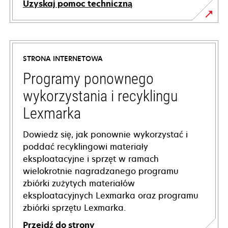
Uzyskaj pomoc techniczną
opens
in
a
STRONA INTERNETOWA
new
tab
Programy ponownego
wykorzystania i recyklingu
Lexmarka
Dowiedz się, jak ponownie wykorzystać i
poddać recyklingowi materiały
eksploatacyjne i sprzęt w ramach
wielokrotnie nagradzanego programu
zbiórki zużytych materiałów
eksploatacyjnych Lexmarka oraz programu
zbiórki sprzętu Lexmarka.
Przejdź do strony