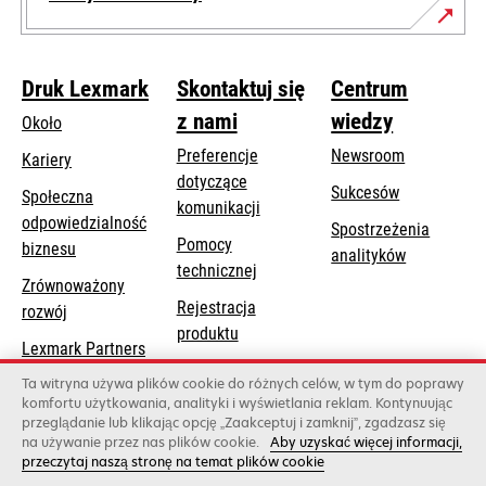
Druk Lexmark
Skontaktuj się
Centrum
z nami
wiedzy
Około
Preferencje
Newsroom
Kariery
dotyczące
Sukcesów
Społeczna
komunikacji
odpowiedzialność
Spostrzeżenia
Pomocy
opens
biznesu
analityków
opens
technicznej
in
Zrównoważony
in
a
Rejestracja
rozwój
a
new
produktu
new
Lexmark Partners
tab
Znajdź dealera
tab
Ta witryna używa plików cookie do różnych celów, w tym do poprawy
komfortu użytkowania, analityki i wyświetlania reklam. Kontynuując
Lista hurtowni
przeglądanie lub klikając opcję „Zaakceptuj i zamknij”, zgadzasz się
na używanie przez nas plików cookie.
Aby uzyskać więcej informacji,
przeczytaj naszą stronę na temat plików cookie
Lexmark International, Inc., firma należąca do Xerox