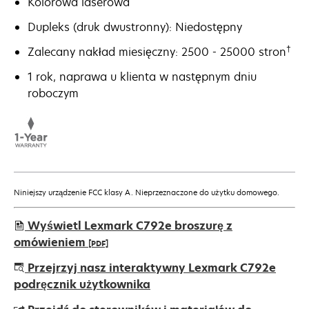
Kolorowa laserowa
Dupleks (druk dwustronny): Niedostępny
†
Zalecany nakład miesięczny: 2500 - 25000 stron
1 rok, naprawa u klienta w następnym dniu
roboczym
Niniejszy urządzenie FCC klasy A. Nieprzeznaczone do użytku domowego.
Wyświetl Lexmark C792e broszurę z
omówieniem
[PDF]
opens
Przejrzyj nasz interaktywny Lexmark C792e
in
podręcznik użytkownika
a