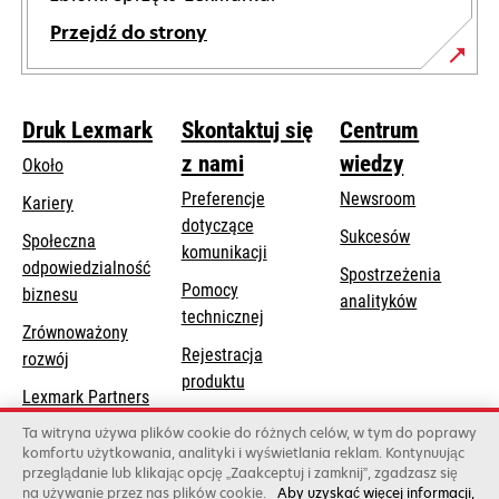
Przejdź do strony
Druk Lexmark
Skontaktuj się
Centrum
z nami
wiedzy
Około
Preferencje
Newsroom
Kariery
dotyczące
Sukcesów
Społeczna
komunikacji
odpowiedzialność
Spostrzeżenia
Pomocy
opens
biznesu
analityków
opens
technicznej
in
Zrównoważony
in
a
Rejestracja
rozwój
a
new
produktu
new
Lexmark Partners
tab
Znajdź dealera
tab
Ta witryna używa plików cookie do różnych celów, w tym do poprawy
komfortu użytkowania, analityki i wyświetlania reklam. Kontynuując
Lista hurtowni
przeglądanie lub klikając opcję „Zaakceptuj i zamknij”, zgadzasz się
na używanie przez nas plików cookie.
Aby uzyskać więcej informacji,