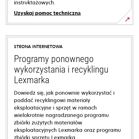
instruktażowych.
Uzyskaj pomoc techniczną
opens
in
a
STRONA INTERNETOWA
new
tab
Programy ponownego
wykorzystania i recyklingu
Lexmarka
Dowiedz się, jak ponownie wykorzystać i
poddać recyklingowi materiały
eksploatacyjne i sprzęt w ramach
wielokrotnie nagradzanego programu
zbiórki zużytych materiałów
eksploatacyjnych Lexmarka oraz programu
zbiórki sprzętu Lexmarka.