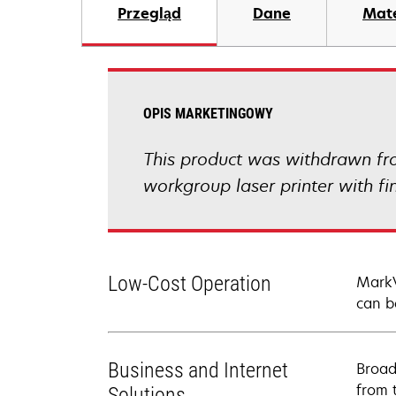
Przegląd
Dane
Mate
OPIS MARKETINGOWY
This product was withdrawn fro
workgroup laser printer with fi
Low-Cost Operation
MarkV
can b
Business and Internet
Broad
from 
Solutions