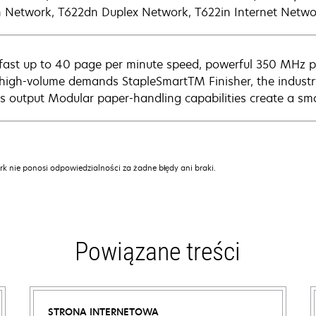
 Network, T622dn Duplex Network, T622in Internet Netwo
fast up to 40 page per minute speed, powerful 350 MHz pr
high-volume demands StapleSmartTM Finisher, the industry's 
ts output Modular paper-handling capabilities create a smo
k nie ponosi odpowiedzialności za żadne błędy ani braki.
Powiązane treści
STRONA INTERNETOWA