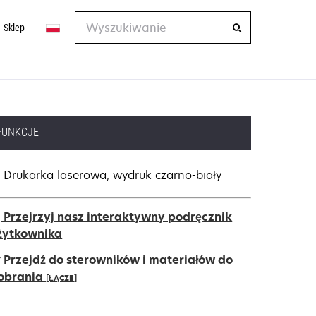
Wyszukiwanie
Sklep
FUNKCJE
Drukarka laserowa, wydruk czarno-biały
Przejrzyj nasz interaktywny podręcznik
żytkownika
Przejdź do sterowników i materiałów do
obrania
[ŁĄCZE]
pens