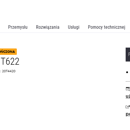
Przemysłu
Rozwiązania
Usługi
Pomocy technicznej
OŃCZONA
 T622
: 20T4420
u
p
o