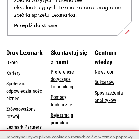
zbiórki zużytych materiałów
eksploatacyjnych Lexmarka oraz programu
zbiórki sprzętu Lexmarka.
Przejdź do strony
Druk Lexmark
Skontaktuj się
Centrum
z nami
wiedzy
Około
Preferencje
Newsroom
Kariery
dotyczące
Sukcesów
Społeczna
komunikacji
odpowiedzialność
Spostrzeżenia
Pomocy
opens
biznesu
analityków
opens
technicznej
in
Zrównoważony
in
a
Rejestracja
rozwój
a
new
produktu
new
Lexmark Partners
tab
Znajdź dealera
tab
Ta witryna używa plików cookie do różnych celów, w tym do poprawy