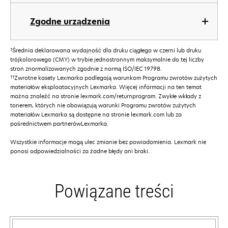
Zgodne urządzenia
†
Średnia deklarowana wydajność dla druku ciągłego w czerni lub druku
trójkolorowego (CMY) w trybie jednostronnym maksymalnie do tej liczby
stron znormalizowanych zgodnie z normą ISO/IEC 19798.
††
Zwrotne kasety Lexmarka podlegają warunkom Programu zwrotów zużytych
materiałów eksploatacyjnych Lexmarka. Więcej informacji na ten temat
można znaleźć na stronie lexmark.com/returnprogram. Zwykłe wkłady z
tonerem, których nie obowiązują warunki Programu zwrotów zużytych
materiałów Lexmarka są dostępne na stronie lexmark.com lub za
pośrednictwem partnerówLexmarka.
Wszystkie informacje mogą ulec zmianie bez powiadomienia. Lexmark nie
ponosi odpowiedzialności za żadne błędy ani braki.
Powiązane treści