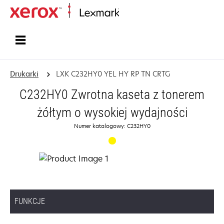
Strona główna
Drukarki
LXK C232HY0 YEL HY RP TN CRTG
C232HY0 Zwrotna kaseta z tonerem
żółtym o wysokiej wydajności
Numer katalogowy: C232HY0
FUNKCJE