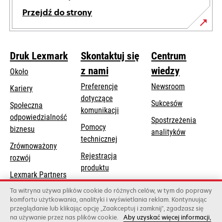
Przejdź do strony
Druk Lexmark
Skontaktuj się
Centrum
z nami
wiedzy
Około
Preferencje
Newsroom
Kariery
dotyczące
Sukcesów
Społeczna
komunikacji
odpowiedzialność
Spostrzeżenia
Pomocy
opens
biznesu
analityków
opens
technicznej
in
Zrównoważony
in
a
Rejestracja
rozwój
a
new
produktu
new
Lexmark Partners
tab
Znajdź dealera
tab
Ta witryna używa plików cookie do różnych celów, w tym do poprawy
komfortu użytkowania, analityki i wyświetlania reklam. Kontynuując
Lista hurtowni
przeglądanie lub klikając opcję „Zaakceptuj i zamknij”, zgadzasz się
na używanie przez nas plików cookie.
Aby uzyskać więcej informacji,