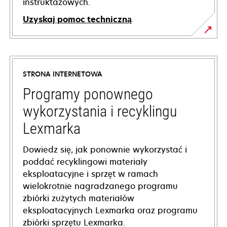
instruktażowych.
Uzyskaj pomoc techniczną
opens
in
a
STRONA INTERNETOWA
new
tab
Programy ponownego
wykorzystania i recyklingu
Lexmarka
Dowiedz się, jak ponownie wykorzystać i
poddać recyklingowi materiały
eksploatacyjne i sprzęt w ramach
wielokrotnie nagradzanego programu
zbiórki zużytych materiałów
eksploatacyjnych Lexmarka oraz programu
zbiórki sprzętu Lexmarka.