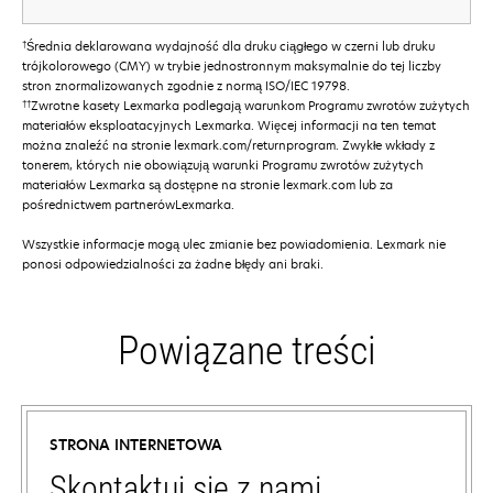
†
Średnia deklarowana wydajność dla druku ciągłego w czerni lub druku
trójkolorowego (CMY) w trybie jednostronnym maksymalnie do tej liczby
stron znormalizowanych zgodnie z normą ISO/IEC 19798.
††
Zwrotne kasety Lexmarka podlegają warunkom Programu zwrotów zużytych
materiałów eksploatacyjnych Lexmarka. Więcej informacji na ten temat
można znaleźć na stronie lexmark.com/returnprogram. Zwykłe wkłady z
tonerem, których nie obowiązują warunki Programu zwrotów zużytych
materiałów Lexmarka są dostępne na stronie lexmark.com lub za
pośrednictwem partnerówLexmarka.
Wszystkie informacje mogą ulec zmianie bez powiadomienia. Lexmark nie
ponosi odpowiedzialności za żadne błędy ani braki.
Powiązane treści
STRONA INTERNETOWA
Skontaktuj się z nami