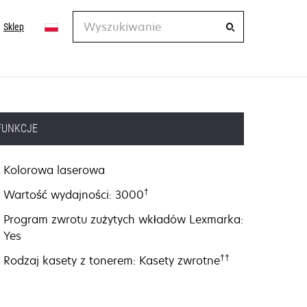
Wyszukiwanie
Sklep
FUNKCJE
Kolorowa laserowa
†
Wartość wydajności: 3000
Program zwrotu zużytych wkładów Lexmarka:
Yes
††
Rodzaj kasety z tonerem: Kasety zwrotne