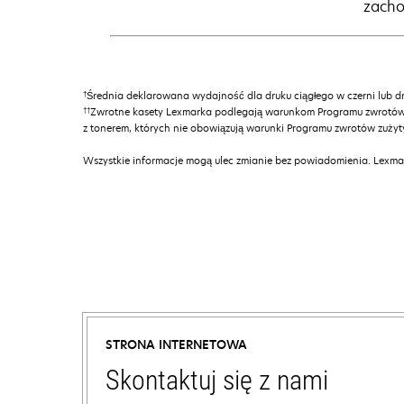
zacho
†
Średnia deklarowana wydajność dla druku ciągłego w czerni lub d
††
Zwrotne kasety Lexmarka podlegają warunkom Programu zwrotów z
z tonerem, których nie obowiązują warunki Programu zwrotów zuży
Wszystkie informacje mogą ulec zmianie bez powiadomienia. Lexmar
STRONA INTERNETOWA
Skontaktuj się z nami