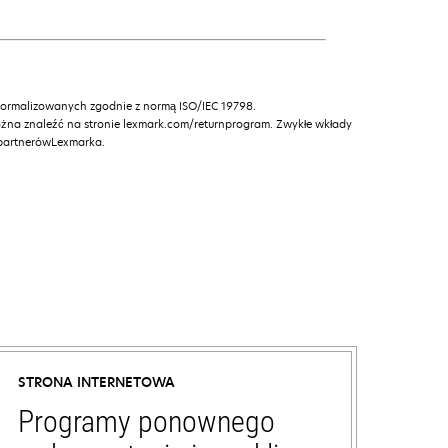
znormalizowanych zgodnie z normą ISO/IEC 19798.
żna znaleźć na stronie lexmark.com/returnprogram. Zwykłe wkłady
 partnerówLexmarka.
STRONA INTERNETOWA
Programy ponownego