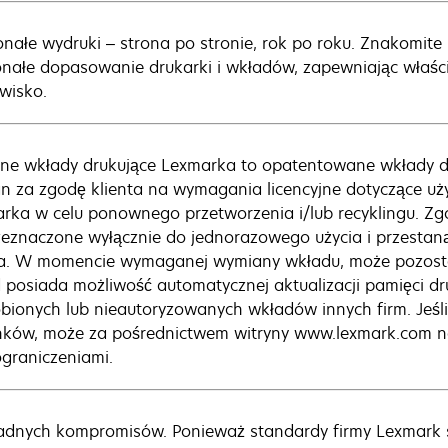
nałe wydruki – strona po stronie, rok po roku. Znakomite
nałe dopasowanie drukarki i wkładów, zapewniając właści
wisko.
ne wkłady drukujące Lexmarka to opatentowane wkłady d
n za zgodę klienta na wymagania licencyjne dotyczące uży
rka w celu ponownego przetworzenia i/lub recyklingu. Zgo
zeznaczone wyłącznie do jednorazowego użycia i przestaną 
a. W momencie wymaganej wymiany wkładu, może pozosta
 posiada możliwość automatycznej aktualizacji pamięci d
bionych lub nieautoryzowanych wkładów innych firm. Jeśli k
ków, może za pośrednictwem witryny www.lexmark.com nab
ograniczeniami.
adnych kompromisów. Ponieważ standardy firmy Lexmark s