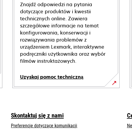
Znajdź odpowiedzi na pytania
dotyczące produktów i kwestii
technicznych online. Zawiera
szczegółowe informacje na temat
konfigurowania, konserwacji i
rozwiązywania problemów z
urządzeniem Lexmark, interaktywne
podręczniki użytkownika oraz wybór
filmów instruktażowych.
Uzyskaj pomoc techniczną
opens
in
a
new
Skontaktuj się z nami
C
tab
Preferencje dotyczące komunikacji
Ne