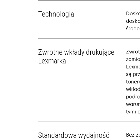
Technologia
Dosko
dosko
środo
Zwrotne wkłady drukujące
Zwrot
zamia
Lexmarka
Lexma
są pr
toner
wkład
podro
warun
tymi 
Standardowa wydajność
Bez ż