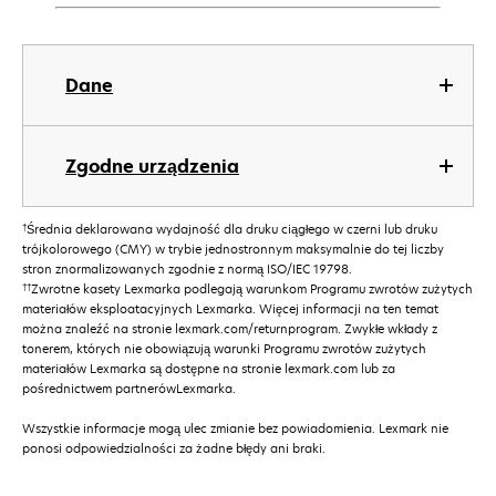
Dane
Zgodne urządzenia
†
Średnia deklarowana wydajność dla druku ciągłego w czerni lub druku
trójkolorowego (CMY) w trybie jednostronnym maksymalnie do tej liczby
stron znormalizowanych zgodnie z normą ISO/IEC 19798.
††
Zwrotne kasety Lexmarka podlegają warunkom Programu zwrotów zużytych
materiałów eksploatacyjnych Lexmarka. Więcej informacji na ten temat
można znaleźć na stronie lexmark.com/returnprogram. Zwykłe wkłady z
tonerem, których nie obowiązują warunki Programu zwrotów zużytych
materiałów Lexmarka są dostępne na stronie lexmark.com lub za
pośrednictwem partnerówLexmarka.
Wszystkie informacje mogą ulec zmianie bez powiadomienia. Lexmark nie
ponosi odpowiedzialności za żadne błędy ani braki.