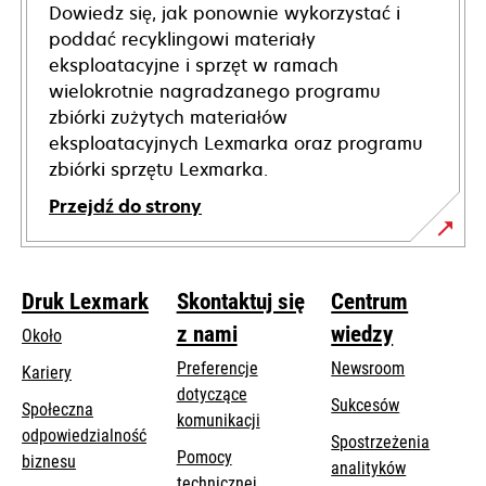
Dowiedz się, jak ponownie wykorzystać i
poddać recyklingowi materiały
eksploatacyjne i sprzęt w ramach
wielokrotnie nagradzanego programu
zbiórki zużytych materiałów
eksploatacyjnych Lexmarka oraz programu
zbiórki sprzętu Lexmarka.
Przejdź do strony
Druk Lexmark
Skontaktuj się
Centrum
z nami
wiedzy
Około
Preferencje
Newsroom
Kariery
dotyczące
Sukcesów
Społeczna
komunikacji
odpowiedzialność
Spostrzeżenia
Pomocy
opens
biznesu
analityków
opens
technicznej