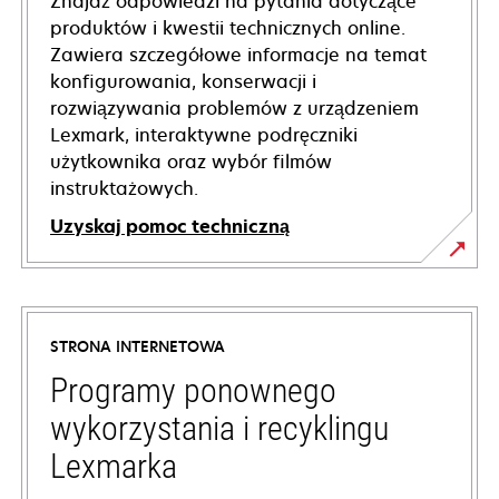
Znajdź odpowiedzi na pytania dotyczące
produktów i kwestii technicznych online.
Zawiera szczegółowe informacje na temat
konfigurowania, konserwacji i
rozwiązywania problemów z urządzeniem
Lexmark, interaktywne podręczniki
użytkownika oraz wybór filmów
instruktażowych.
Uzyskaj pomoc techniczną
opens
in
a
STRONA INTERNETOWA
new
tab
Programy ponownego
wykorzystania i recyklingu
Lexmarka