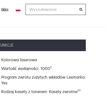
Wyszukiwanie
Sklep
FUNKCJE
Kolorowa laserowa
†
Wartość wydajności: 1000
Program zwrotu zużytych wkładów Lexmarka:
Yes
††
Rodzaj kasety z tonerem: Kasety zwrotne