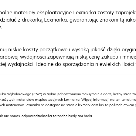
nalne materiały eksploatacyjne Lexmarka zostały zaproje
działać z drukarką Lexmarka, gwarantując znakomitą jakoś
.
muj niskie koszty początkowe i wysoką jakość dzięki ory
ardowej wydajności zapewniają niską cenę zakupu i mniejs
iej wydajności. Idealne do sporządzania niewielkich ilośc
ruku trójkolorowego (CMY) w trybie jednostronnym maksymalnie do tej liczby stron 
użytych materiałów eksploatacyjnych Lexmarka. Więcej informacji na ten temat mo
tych materiałów Lexmarka są dostępne na stronie lexmark.com lub za pośrednictwem
k nie ponosi odpowiedzialności za żadne błędy ani braki.