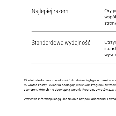
Najlepiej razem
Orygi
współ
strony
Standardowa wydajność
Utrzy
stand
wysok
†
Średnia deklarowana wydajność dla druku ciągłego w czerni lub d
††
Zwrotne kasety Lexmarka podlegają warunkom Programu zwrotów z
z tonerem, których nie obowiązują warunki Programu zwrotów zuży
Wszystkie informacje mogą ulec zmianie bez powiadomienia. Lexmar