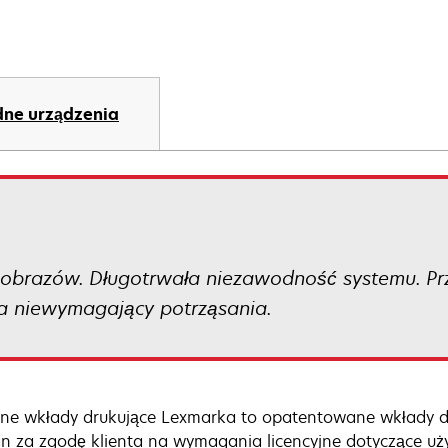
ne urządzenia
obrazów. Długotrwała niezawodność systemu. Prz
a niewymagający potrząsania.
ne wkłady drukujące Lexmarka to opatentowane wkłady d
n za zgodę klienta na wymagania licencyjne dotyczące uży