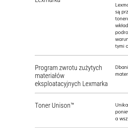
Lexma
są pr
toner
wkład
podro
warun
tymi 
Program zwrotu zużytych
Dbani
mater
materiałów
eksploatacyjnych Lexmarka
Toner Unison™
Unika
ponie
a wsz