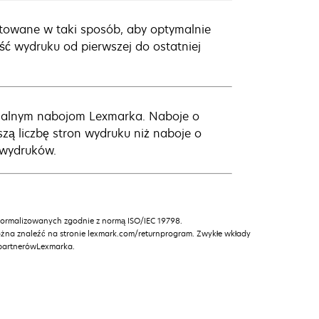
ktowane w taki sposób, aby optymalnie
ć wydruku od pierwszej do ostatniej
ginalnym nabojom Lexmarka. Naboje o
zą liczbę stron wydruku niż naboje o
i wydruków.
znormalizowanych zgodnie z normą ISO/IEC 19798.
żna znaleźć na stronie lexmark.com/returnprogram. Zwykłe wkłady
 partnerówLexmarka.