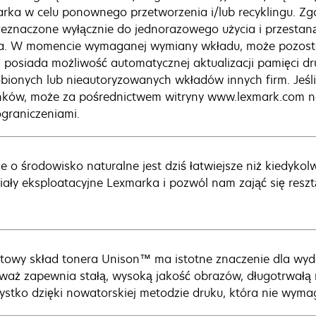
rka w celu ponownego przetworzenia i/lub recyklingu. Zgo
zeznaczone wyłącznie do jednorazowego użycia i przestaną 
a. W momencie wymaganej wymiany wkładu, może pozosta
 posiada możliwość automatycznej aktualizacji pamięci d
bionych lub nieautoryzowanych wkładów innych firm. Jeśli k
ków, może za pośrednictwem witryny www.lexmark.com nab
ograniczeniami.
e o środowisko naturalne jest dziś łatwiejsze niż kiedykol
iały eksploatacyjne Lexmarka i pozwól nam zająć się reszt
towy skład tonera Unison™ ma istotne znaczenie dla wyd
waż zapewnia stałą, wysoką jakość obrazów, długotrwałą
ystko dzięki nowatorskiej metodzie druku, która nie wyma