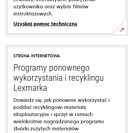
użytkownika oraz wybór filmów
instruktażowych.
Uzyskaj pomoc techniczną
opens
in
a
STRONA INTERNETOWA
new
tab
Programy ponownego
wykorzystania i recyklingu
Lexmarka
Dowiedz się, jak ponownie wykorzystać i
poddać recyklingowi materiały
eksploatacyjne i sprzęt w ramach
wielokrotnie nagradzanego programu
zbiórki zużytych materiałów