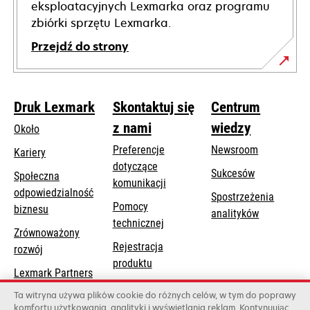
eksploatacyjnych Lexmarka oraz programu
zbiórki sprzętu Lexmarka.
Przejdź do strony
Druk Lexmark
Skontaktuj się
Centrum
z nami
wiedzy
Około
Preferencje
Newsroom
Kariery
dotyczące
Sukcesów
Społeczna
komunikacji
odpowiedzialność
Spostrzeżenia
Pomocy
opens
biznesu
analityków
opens
technicznej
in
Zrównoważony
in
a
Rejestracja
rozwój
a
new
produktu
new
Lexmark Partners
tab
Znajdź dealera
tab
Ta witryna używa plików cookie do różnych celów, w tym do poprawy
komfortu użytkowania, analityki i wyświetlania reklam. Kontynuując