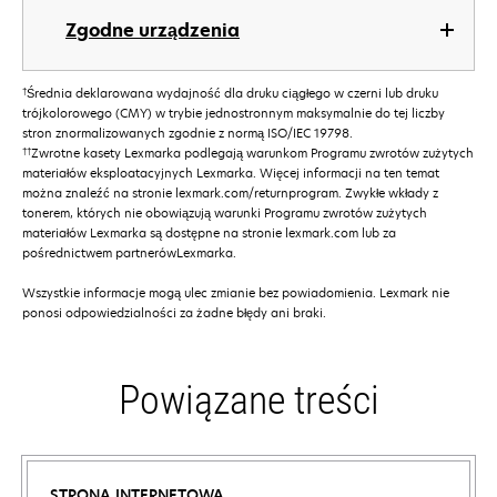
Zgodne urządzenia
†
Średnia deklarowana wydajność dla druku ciągłego w czerni lub druku
trójkolorowego (CMY) w trybie jednostronnym maksymalnie do tej liczby
stron znormalizowanych zgodnie z normą ISO/IEC 19798.
††
Zwrotne kasety Lexmarka podlegają warunkom Programu zwrotów zużytych
materiałów eksploatacyjnych Lexmarka. Więcej informacji na ten temat
można znaleźć na stronie lexmark.com/returnprogram. Zwykłe wkłady z
tonerem, których nie obowiązują warunki Programu zwrotów zużytych
materiałów Lexmarka są dostępne na stronie lexmark.com lub za
pośrednictwem partnerówLexmarka.
Wszystkie informacje mogą ulec zmianie bez powiadomienia. Lexmark nie
ponosi odpowiedzialności za żadne błędy ani braki.
Powiązane treści
STRONA INTERNETOWA