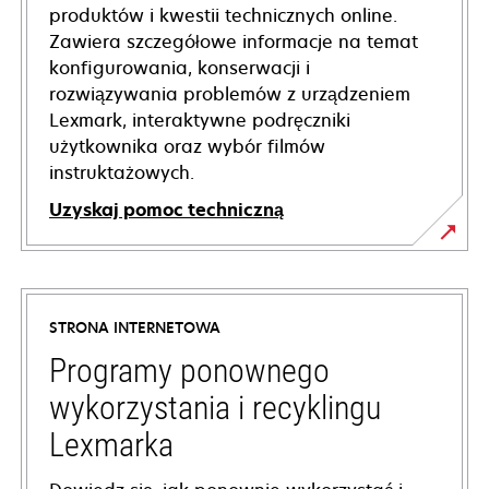
produktów i kwestii technicznych online.
Zawiera szczegółowe informacje na temat
konfigurowania, konserwacji i
rozwiązywania problemów z urządzeniem
Lexmark, interaktywne podręczniki
użytkownika oraz wybór filmów
instruktażowych.
Uzyskaj pomoc techniczną
opens
in
a
STRONA INTERNETOWA
new
tab
Programy ponownego
wykorzystania i recyklingu
Lexmarka