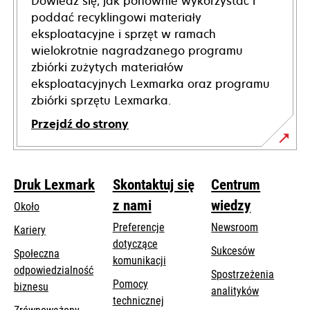
Dowiedz się, jak ponownie wykorzystać i
poddać recyklingowi materiały
eksploatacyjne i sprzęt w ramach
wielokrotnie nagradzanego programu
zbiórki zużytych materiałów
eksploatacyjnych Lexmarka oraz programu
zbiórki sprzętu Lexmarka.
Przejdź do strony
Druk Lexmark
Skontaktuj się
Centrum
z nami
wiedzy
Około
Preferencje
Newsroom
Kariery
dotyczące
Sukcesów
Społeczna
komunikacji
odpowiedzialność
Spostrzeżenia
Pomocy
opens
biznesu
analityków
opens
technicznej
in