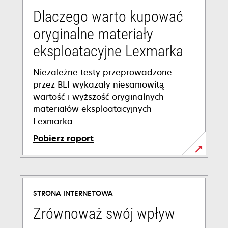
Dlaczego warto kupować
oryginalne materiały
eksploatacyjne Lexmarka
Niezależne testy przeprowadzone
przez BLI wykazały niesamowitą
wartość i wyższość oryginalnych
materiałów eksploatacyjnych
Lexmarka.
Pobierz raport
opens
in
a
STRONA INTERNETOWA
new
tab
Zrównoważ swój wpływ