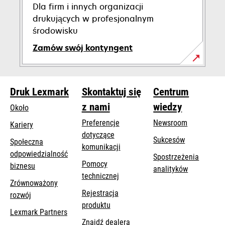
Dla firm i innych organizacji
drukujących w profesjonalnym
środowisku
Zamów swój kontyngent
opens
in
Druk Lexmark
Skontaktuj się
Centrum
a
new
z nami
wiedzy
Około
tab
Preferencje
Newsroom
Kariery
dotyczące
Sukcesów
Społeczna
komunikacji
odpowiedzialność
Spostrzeżenia
Pomocy
opens
biznesu
analityków
opens
technicznej
in
Zrównoważony
in
a
Rejestracja
rozwój
a
new
produktu
new
Lexmark Partners
tab
Znajdź dealera
tab